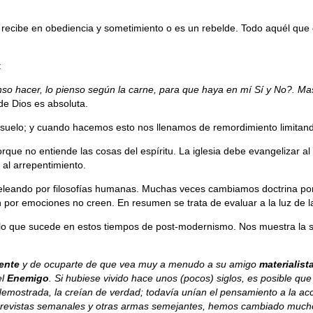
a recibe en obediencia y sometimiento o es un rebelde. Todo aquél que 
:
so hacer, lo pienso según la carne, para que haya en mí Sí y No?. Mas,
 de Dios es absoluta.
 suelo; y cuando hacemos esto nos llenamos de remordimiento limitando
orque no entiende las cosas del espíritu. La iglesia debe evangelizar 
 al arrepentimiento.
peleando por filosofías humanas. Muchas veces cambiamos doctrina por 
 por emociones no creen. En resumen se trata de evaluar a la luz de la
e lo que sucede en estos tiempos de post-modernismo. Nos muestra la 
ente
y de ocuparte de que vea muy a menudo a su amigo
materialist
el
Enemigo
. Si hubiese vivido hace unos (pocos) siglos, es posible qu
emostrada, la creían de verdad; todavía unían el pensamiento a la a
 revistas semanales y otras armas semejantes, hemos cambiado much