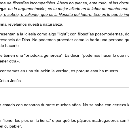
a de filosofías incompatibles. Ahora no piensa, ante todo, si las doct
rga
, no la argumentación, es tu mejor aliado en la labor de mantenerle
o sobrio, o valiente; que es la filosofía del futuro. Eso es lo que le im
rina revelamos nuestra naturaleza.
entan a la iglesia como algo “light”; con filosofías post-modernas, do
 presencia de Dios. No podemos proceder como lo haría una persona qu
de hacerlo.
ue tienen una “ortodoxia generosa”. Es decir: “podemos hacer lo que n
tener otra».
ontramos en una situación la verdad, es porque esta ha muerto.
risto Jesús.
 estado con nosotros durante muchos años. No se sabe con certeza la
.
 “tener los pies en la tierra” o por qué los pájaros madrugadores son l
el culpable”.