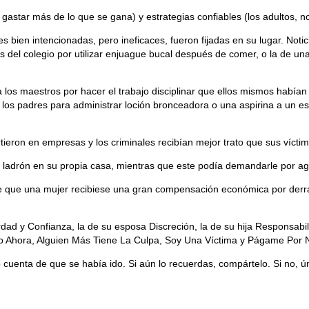
 gastar más de lo que se gana) y estrategias confiables (los adultos, n
 bien intencionadas, pero ineficaces, fueron fijadas en su lugar. Not
 del colegio por utilizar enjuague bucal después de comer, o la de u
los maestros por hacer el trabajo disciplinar que ellos mismos habían
 los padres para administrar loción bronceadora o una aspirina a un e
tieron en empresas y los criminales recibían mejor trato que sus víctim
ladrón en su propia casa, mientras que este podía demandarle por ag
de que una mujer recibiese una gran compensación económica por derr
d y Confianza, la de su esposa Discreción, la de su hija Responsabilid
o Ahora, Alguien Más Tiene La Culpa, Soy Una Víctima y Págame Por
o cuenta de que se había ido. Si aún lo recuerdas, compártelo. Si no, 