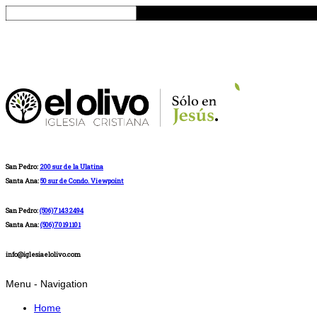
San Pedro:
200 sur de la Ulatina
Santa Ana:
50 sur de Condo. Viewpoint
San Pedro:
(506)71432494
Santa Ana:
(506)70191101
info@iglesiaelolivo.com
Menu -
Navigation
Home