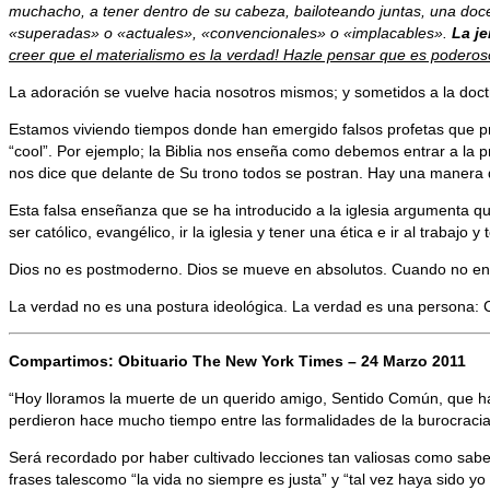
muchacho, a tener dentro de su cabeza, bailoteando juntas, una docen
«superadas» o «actuales», «convencionales» o «implacables».
La je
creer que el materialismo es la verdad! Hazle pensar que es poderoso, 
La adoración se vuelve hacia nosotros mismos; y sometidos a la doct
Estamos viviendo tiempos donde han emergido falsos profetas que pres
“cool”. Por ejemplo; la Biblia nos enseña como debemos entrar a la
nos dice que delante de Su trono todos se postran. Hay una manera 
Esta falsa enseñanza que se ha introducido a la iglesia argumenta q
ser católico, evangélico, ir la iglesia y tener una ética e ir al trabajo y 
Dios no es postmoderno. Dios se mueve en absolutos. Cuando no enc
La verdad no es una postura ideológica. La verdad es una persona: C
Compartimos: Obituario
The New York Times – 24 Marzo 2011
“Hoy lloramos la muerte de un querido amigo, Sentido Común, que ha
perdieron hace mucho tiempo entre las formalidades de la burocracia
Será recordado por haber cultivado lecciones tan valiosas como saber
frases talescomo “la vida no siempre es justa” y “tal vez haya sido yo 