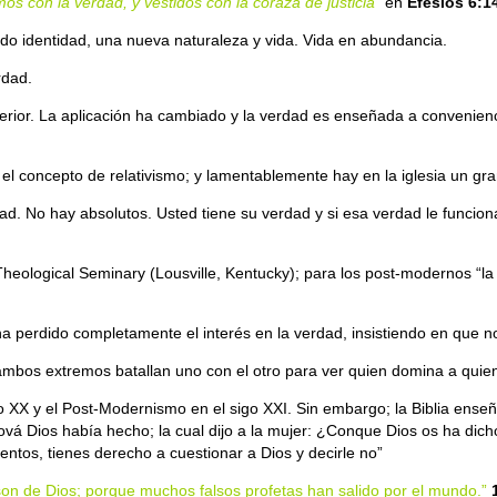
os con la verdad, y vestidos con la coraza de justicia
” en
Efesios 6:1
ado identidad, una nueva naturaleza y vida. Vida en abundancia.
rdad.
rior. La aplicación ha cambiado y la verdad es enseñada a conveniencia
 el concepto de relativismo; y lamentablemente hay en la iglesia un g
d. No hay absolutos. Usted tiene su verdad y si esa verdad le funcion
Theological Seminary (Lousville, Kentucky); para los post-modernos “la
erdido completamente el interés en la verdad, insistiendo en que no 
ambos extremos batallan uno con el otro para ver quien domina a quie
glo XX y el Post-Modernismo en el sigo XXI. Sin embargo; la Biblia e
vá Dios había hecho; la cual dijo a la mujer: ¿Conque Dios os ha dicho
entos, tienes derecho a cuestionar a Dios y decirle no”
i son de Dios; porque muchos falsos profetas han salido por el mundo.”