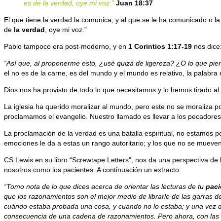
es de la verdad, oye mi voz.”
Juan 18:37
El que tiene la verdad la comunica, y al que se le ha comunicado o l
de
la
verdad
, oye mi voz.”
Pablo tampoco era post-moderno, y en
1 Corintios 1:17-19
nos dice
“Así que, al proponerme esto, ¿usé quizá de ligereza? ¿O lo que pien
el no es de la carne, es del mundo y el mundo es relativo, la palabra
Dios nos ha provisto de todo lo que necesitamos y lo hemos tirado al
La iglesia ha querido moralizar al mundo, pero este no se moraliza p
proclamamos el evangelio. Nuestro llamado es llevar a los pecadores
La proclamación de la verdad es una batalla espiritual, no estamos 
emociones le da a estas un rango autoritario; y los que no se mueven
CS Lewis en su libro “Screwtape Letters”, nos da una perspectiva d
nosotros como los pacientes. A continuación un extracto:
“Tomo nota de lo que dices acerca de orientar las lecturas de tu
paci
que los razonamientos son el mejor medio de librarle de las garras d
cuándo estaba probada una cosa, y cuándo no lo estaba; y una vez d
consecuencia de una cadena de razonamientos. Pero ahora, con las