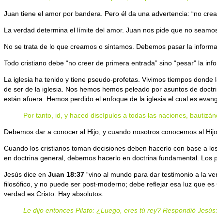
Juan tiene el amor por bandera. Pero él da una advertencia: “no crea 
La verdad determina el límite del amor. Juan nos pide que no seamo
No se trata de lo que creamos o sintamos. Debemos pasar la informació
Todo cristiano debe “no creer de primera entrada” sino “pesar” la inf
La iglesia ha tenido y tiene pseudo-profetas. Vivimos tiempos donde
de ser de la iglesia. Nos hemos hemos peleado por asuntos de doctri
están afuera. Hemos perdido el enfoque de la iglesia el cual es evang
Por tanto, id, y haced discípulos a todas las naciones, bautizán
Debemos dar a conocer al Hijo, y cuando nosotros conocemos al Hij
Cuando los cristianos toman decisiones deben hacerlo con base a los
en doctrina general, debemos hacerlo en doctrina fundamental. Los p
Jesús dice en
Juan 18:37
“vino al mundo para dar testimonio a la ve
filosófico, y no puede ser post-moderno; debe reflejar esa luz que es
verdad es Cristo. Hay absolutos.
Le dijo entonces Pilato: ¿Luego, eres tú rey? Respondió Jesús: