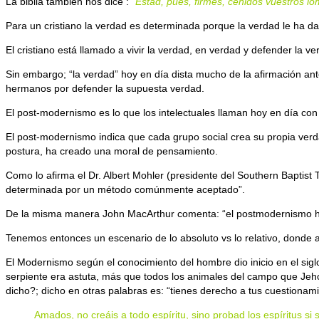
La biblia también nos dice :
“Estad, pues, firmes, ceñidos vuestros lom
Para un cristiano la verdad es determinada porque la verdad le ha d
El cristiano está llamado a vivir la verdad, en verdad y defender la ve
Sin embargo; “la verdad” hoy en día dista mucho de la afirmación ante
hermanos por defender la supuesta verdad.
El post-modernismo es lo que los intelectuales llaman hoy en día con
El post-modernismo indica que cada grupo social crea su propia verda
postura, ha creado una moral de pensamiento.
Como lo afirma el Dr. Albert Mohler (presidente del Southern Baptist 
determinada por un método comúnmente aceptado”.
De la misma manera John MacArthur comenta: “el postmodernismo ha p
Tenemos entonces un escenario de lo absoluto vs lo relativo, donde 
El Modernismo según el conocimiento del hombre dio inicio en el si
serpiente era astuta, más que todos los animales del campo que Jeho
dicho?; dicho en otras palabras es: “tienes derecho a tus cuestionami
Amados, no creáis a todo espíritu, sino probad los espíritus s