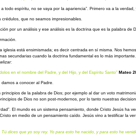
a todo espíritu, no se vaya por la apariencia”. Primero va a la verdad, 
s crédulos, que no seamos impresionables.
n por un análisis y ese análisis es la doctrina que es la palabra de D
ormación.
 la iglesia está ensimismada; es decir centrada en sí misma. Nos hemos
nas secundarias cuando la doctrina fundamental es lo más importante.
elizar:
dolos en el nombre del Padre, y del Hijo, y del Espíritu Santo”
Mateo 2
o damos a conocer al Padre.
 principios de la palabra de Dios; por ejemplo al dar un voto matrimon
rincipios de Dios no son post-modernos, por lo tanto nuestras decisi
rdad”. El mundo es un sistema pensamiento, donde Cristo Jesús ha veni
 Cristo en medio de un pensamiento caído. Jesús vino a testificar la ve
 Tú dices que yo soy rey. Yo para esto he nacido, y para esto he veni