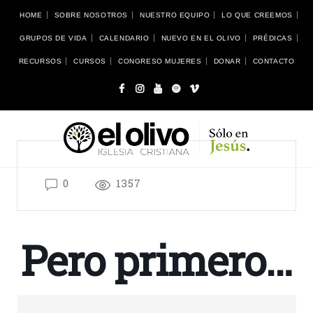
HOME
SOBRE NOSOTROS
NUESTRO EQUIPO
LO QUE CREEMOS
GRUPOS DE VIDA
CALENDARIO
NUEVO EN EL OLIVO
PRÉDICAS
RECURSOS
CURSOS
CONGRESO MUJERES
DONAR
CONTACTO
0
1357
Pero primero…