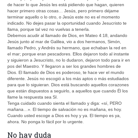
de hacer lo que Jesús les está pidiendo que hagan, quieren
hacer primero otras cosas… Jesús, pero primero déjame
terminar aquello o lo otro, o Jesús este no es el momento
indicado. No dejes pasar la oportunidad cuando Jesucristo te
llama, porque tal vez no vuelvas a tenerla.
Debemos acudir al llamado de Dios, en Mateo 4:18, andando
Jesús junto al mar de Galilea, vio a dos hermanos, Simón,
llamado Pedro, y Andrés su hermano, que echaban la red en
el mar; porque eran pescadores. Ellos dejaron todo al instante
y siguieron a Jesucristo, no lo dudaron, dejaron todo para ir en
pos del Maestro. Y llegaron a ser los grandes hombres de
Dios. El llamado de Dios es poderoso, te hace ver el mundo
diferente. Jesús no escogió a los más aptos o más estudiados
para que lo siguieran. Dios está buscando aquellos corazones
que están dispuestos a seguirlo, a aquellos que cuando Él los
llame la respuesta sea SI.
Tenga cuidado cuando sienta el llamado y diga: «sí, PERO
mañana…». El tiempo de salvación no es mañana, es hoy.
Cuando usted escoge a Dios es hoy y ya. El tiempo es ya,
ahora. No ponga lo fácil por lo urgente.
No hay duda