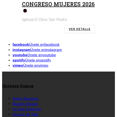
CONGRESO MUJERES 2026
Iglesia El Olivo San Pedro
VER DETALLE
facebook
Únete enfacebook
instagram
Únete eninstagram
youtube
Únete enyoutube
spotify
Únete enspotify
vimeo
Únete envimeo
Quienes Somos
Sobre Nosotros
Nuestro Equipo
Lo Que Creemos
Grupos de Vida