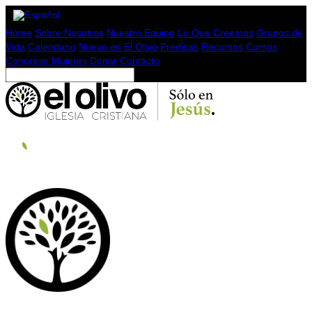
Home
Sobre Nosotros
Nuestro Equipo
Lo Que Creemos
Grupos de
Vida
Calendario
Nuevo en El Olivo
Prédicas
Recursos
Cursos
Congreso Mujeres
Donar
Contacto