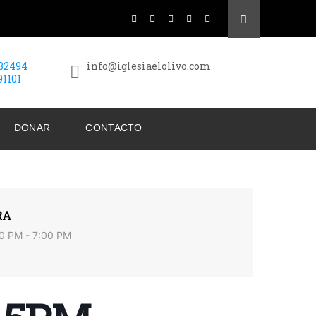
432494
info@iglesiaelolivo.com
91101
DONAR
CONTACTO
RA
0 PM - 7:00 PM