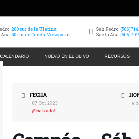
edro:
200 sur de la Ulatina
San Pedro:
(506)71
 Ana:
50 sur de Condo. Viewpoint
Santa Ana:
(506)701
CALENDARIO
NUEVO EN EL OLIVO
RECURSOS
FECHA
HO
07 Oct 2023
5:0
¡Finalizado!