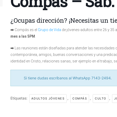
Compás – Sáb
¿Ocupas dirección? ¡Necesitas un t
➡️
Compás es el
Grupo de Vida
de jóvenes-adultos entre 26 y 35 
mes a las 5PM
.
➡️
Las reuniones están diseñadas para atender las necesidades d
contemporánea, amigos, buenas conversaciones y una predicac
identidad en Cristo, relaciones sanas, ser ejemplo en el trabajo, s
Si tiene dudas escríbanos al WhatsApp 7143-2494.
Etiquetas:
,
,
,
ADULTOS JÓVENES
COMPÁS
CULTO
J