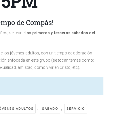
. 5PM
iempo de Compás!
años, se reune
los primeros y terceros sábados del
e los jóvenes-adultos, con un tiempo de adoración
ión enfocada en este grupo (se tocan temas como:
exualidad, amistad, como vivir en Cristo, etc).
,
,
ÓVENES ADULTOS
SÁBADO
SERVICIO