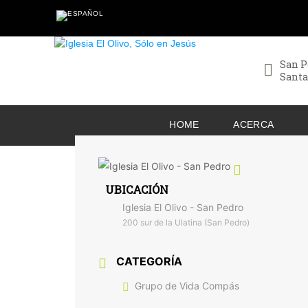
San P
Santa
HOME
ACERCA
UBICACIÓN
Iglesia El Olivo - San Pedro
200 sur de la Ulatina (San Pedro)
CATEGORÍA
Grupo de Vida Compás