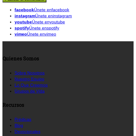
facebook
Únete enfacebook
instagram
Únete eninstagram
youtube
Únete enyoutube
spotify
Únete enspotify
vimeo
Únete envimeo
Quienes Somos
Sobre Nosotros
Nuestro Equipo
Lo Que Creemos
Grupos de Vida
Recursos
Prédicas
Blog
Devocionales