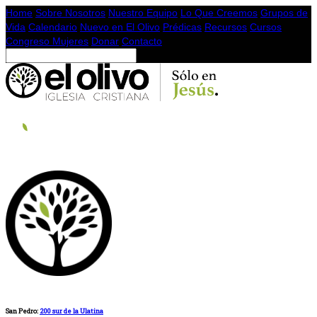
Home
Sobre Nosotros
Nuestro Equipo
Lo Que Creemos
Grupos de
Vida
Calendario
Nuevo en El Olivo
Prédicas
Recursos
Cursos
Congreso Mujeres
Donar
Contacto
San Pedro:
200 sur de la Ulatina