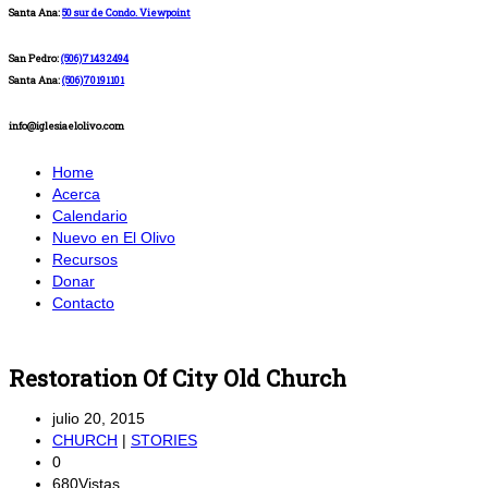
Santa Ana:
50 sur de Condo. Viewpoint
San Pedro:
(506)71432494
Santa Ana:
(506)70191101
info@iglesiaelolivo.com
Home
Acerca
Calendario
Nuevo en El Olivo
Recursos
Donar
Contacto
Restoration Of City Old Church
julio 20, 2015
CHURCH
|
STORIES
0
680
Vistas