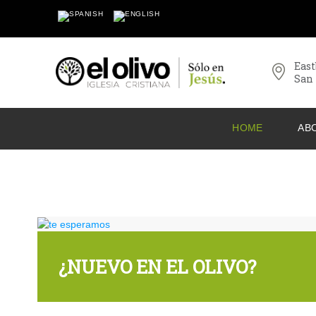
East
San 
HOME
AB
¿NUEVO EN EL OLIVO?