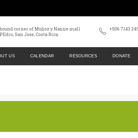
bound corner of Muñoz y Nanne mall
+506 7143 24
PEdro, San Jose, Costa Rica.
OUT US
CALENDAR
RESOURCES
DONATE