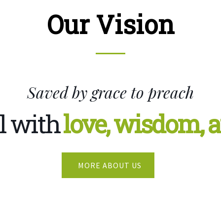
Our Vision
Saved by grace to preach
l with
love, wisdom, 
MORE ABOUT US