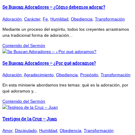
Se Buscan Adoradores – ¿Cómo debemos adorar?
Adoración
,
Carácter
,
Fe
,
Humildad
,
Obediencia
,
Transformación
Mediante un proceso del espíritu, todos los creyentes arrastramos
una tradicional forma de adoración...
Contenido del Sermón
Se Buscan Adoradores – ¿Por qué adoramos?
Adoración
,
Agradecimiento
,
Obediencia
,
Propósito
,
Transformación
En esta miniserie abordamos tres temas: qué es la adoración, por
qué adoramos y...
Contenido del Sermón
Testigos de la Cruz – Juan
Amor
,
Discipulado
,
Humildad
,
Obediencia
,
Transformación