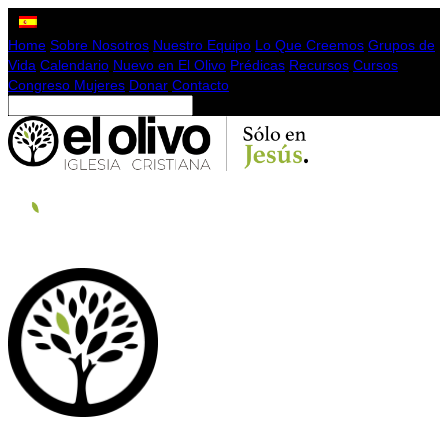
Home
Sobre Nosotros
Nuestro Equipo
Lo Que Creemos
Grupos de
Vida
Calendario
Nuevo en El Olivo
Prédicas
Recursos
Cursos
Congreso Mujeres
Donar
Contacto