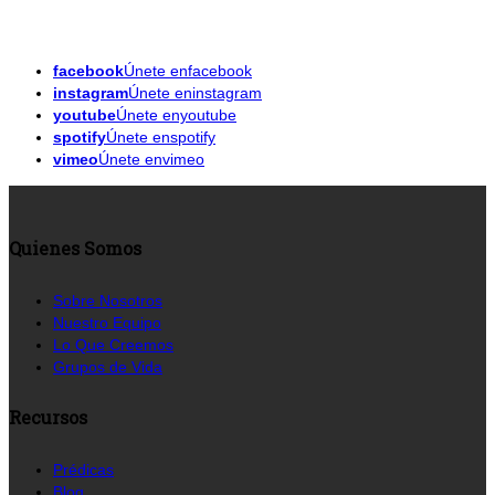
facebook
Únete enfacebook
instagram
Únete eninstagram
youtube
Únete enyoutube
spotify
Únete enspotify
vimeo
Únete envimeo
Quienes Somos
Sobre Nosotros
Nuestro Equipo
Lo Que Creemos
Grupos de Vida
Recursos
Prédicas
Blog