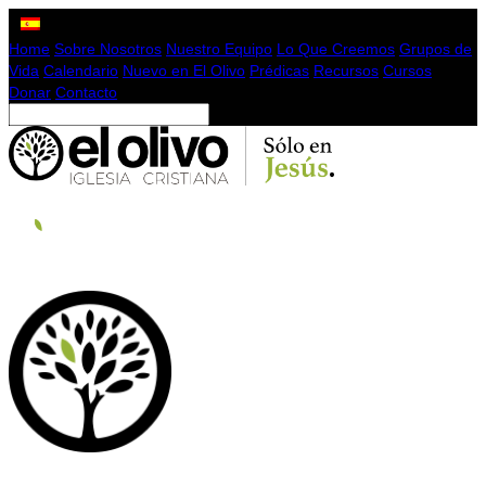
Home
Sobre Nosotros
Nuestro Equipo
Lo Que Creemos
Grupos de
Vida
Calendario
Nuevo en El Olivo
Prédicas
Recursos
Cursos
Donar
Contacto