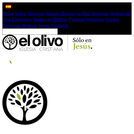
Home
Sobre Nosotros
Nuestro Equipo
Lo Que Creemos
Grupos de
Vida
Calendario
Nuevo en El Olivo
Prédicas
Recursos
Cursos
Congreso Mujeres
Donar
Contacto