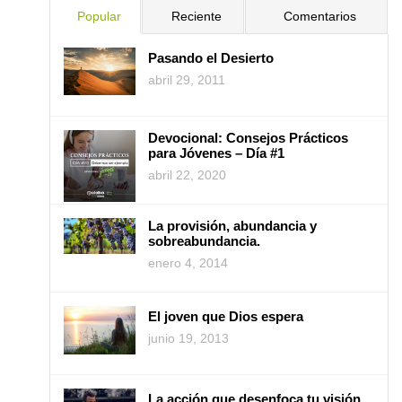
Popular
Reciente
Comentarios
Pasando el Desierto
abril 29, 2011
Devocional: Consejos Prácticos
para Jóvenes – Día #1
abril 22, 2020
La provisión, abundancia y
sobreabundancia.
enero 4, 2014
El joven que Dios espera
junio 19, 2013
La acción que desenfoca tu visión