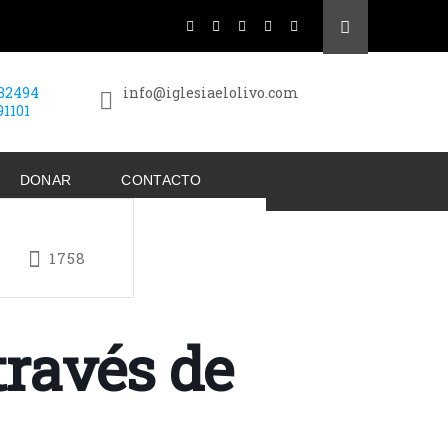
432494
info@iglesiaelolivo.com
91101
DONAR
CONTACTO
1758
través de