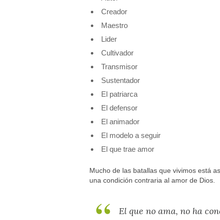
Creador
Maestro
Lider
Cultivador
Transmisor
Sustentador
El patriarca
El defensor
El animador
El modelo a seguir
El que trae amor
Mucho de las batallas que vivimos está as
una condición contraria al amor de Dios.
El que no ama, no ha cono