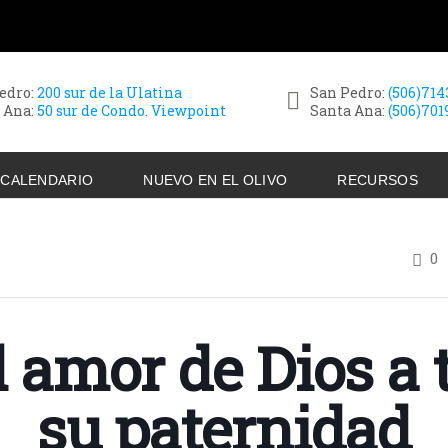
edro:
200 sur de la Ulatina
San Pedro:
(506)71
 Ana:
50 sur de Condo. Viewpoint
Santa Ana:
(506)701
CALENDARIO
NUEVO EN EL OLIVO
RECURSOS
0
l amor de Dios a 
su paternidad