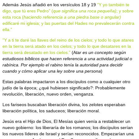
Además Jesús añadió en los versículos 18 y 19
“Y yo también te
digo, que tú eres Pedro” (
que significa una roca pequeña)
; y sobre
esta roca (
haciendo referencia a una piedra base o angular)
edificaré mi iglesia; y las puertas del Hades no prevalecerán contra
ella.”
“Y a ti te daré las llaves del reino de los cielos; y todo lo que atares
en la tierra será atado en los cielos; y todo lo que desatares en la
tierra será desatado en los cielos.”
(A
tar es un concepto según
estudiosos bíblicos que hacen referencia a una actividad judicial o
rabínica. Por ejemplo el rabino tenía la autoridad para decidir
cuando y cómo aplicar una ley sobre una persona
)
Estas palabras impactaron a los discípulos como a cualquier otro
judío de la época; ¿qué hubiesen significado?: Probablemente
revolución, liberación, nuevo orden, venganza.
Los fariseos buscaban liberación divina, los zelotes esperaban
liberación política, los saduceos; liberación moral.
Jesús era el Hijo de Dios, El Mesías quien venía a restablecer un
nuevo gobierno: los liberaría de los romanos; los discípulos serían
los nuevos líderes de Israel y serían reconocidos. Empezarían una