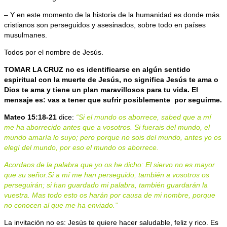
– Y en este momento de la historia de la humanidad es donde más
cristianos son perseguidos y asesinados, sobre todo en países
musulmanes.
Todos por el nombre de Jesús.
TOMAR LA CRUZ no es identificarse en algún sentido
espiritual con la muerte de Jesús, no significa Jesús te ama o
Dios te ama y tiene un plan maravillosos para tu vida. El
mensaje es: vas a tener que sufrir posiblemente
por seguirme.
Mateo 15:18-21
dice:
“Si el mundo os aborrece, sabed que a mí
me ha aborrecido antes que a vosotros. Si fuerais del mundo, el
mundo amaría lo suyo; pero porque no sois del mundo, antes yo os
elegí del mundo, por eso el mundo os aborrece.
Acordaos de la palabra que yo os he dicho: El siervo no es mayor
que su señor.Si a mí me han perseguido, también a vosotros os
perseguirán; si han guardado mi palabra, también guardarán la
vuestra. Mas todo esto os harán por causa de mi nombre, porque
no conocen al que me ha enviado.”
La invitación no es: Jesús te quiere hacer saludable, feliz y rico. Es