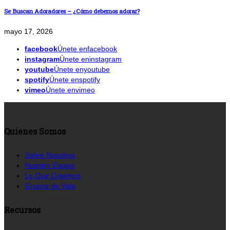
Se Buscan Adoradores – ¿Cómo debemos adorar?
mayo 17, 2026
facebook
Únete enfacebook
instagram
Únete eninstagram
youtube
Únete enyoutube
spotify
Únete enspotify
vimeo
Únete envimeo
Quienes Somos
Sobre Nosotros
Nuestro Equipo
Lo Que Creemos
Grupos de Vida
Recursos