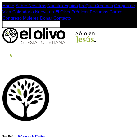
Home
Sobre Nosotros
Nuestro Equipo
Lo Que Creemos
Grupos de
Vida
Calendario
Nuevo en El Olivo
Prédicas
Recursos
Cursos
Congreso Mujeres
Donar
Contacto
San Pedro:
200 sur de la Ulatina