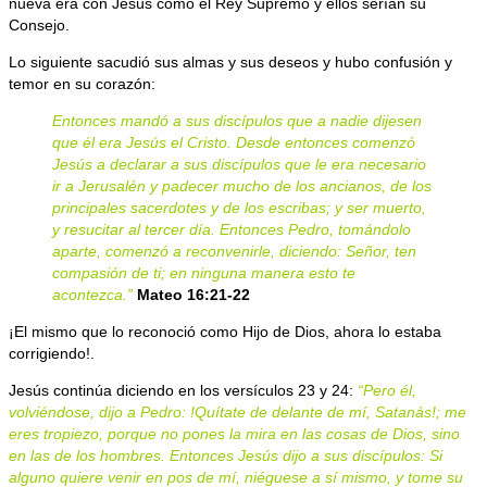
nueva era con Jesús como el Rey Supremo y ellos serían su
Consejo.
Lo siguiente sacudió sus almas y sus deseos y hubo confusión y
temor en su corazón:
Entonces mandó a sus discípulos que a nadie dijesen
que él era Jesús el Cristo. Desde entonces comenzó
Jesús a declarar a sus discípulos que le era necesario
ir a Jerusalén y padecer mucho de los ancianos, de los
principales sacerdotes y de los escribas; y ser muerto,
y resucitar al tercer día. Entonces Pedro, tomándolo
aparte, comenzó a reconvenirle, diciendo: Señor, ten
compasión de ti; en ninguna manera esto te
acontezca.”
Mateo 16:21-22
¡El mismo que lo reconoció como Hijo de Dios, ahora lo estaba
corrigiendo!.
Jesús continúa diciendo en los versículos 23 y 24:
“Pero él,
volviéndose, dijo a Pedro: !Quítate de delante de mí, Satanás!; me
eres tropiezo, porque no pones la mira en las cosas de Dios, sino
en las de los hombres. Entonces Jesús dijo a sus discípulos: Si
alguno quiere venir en pos de mí, niéguese a sí mismo, y tome su