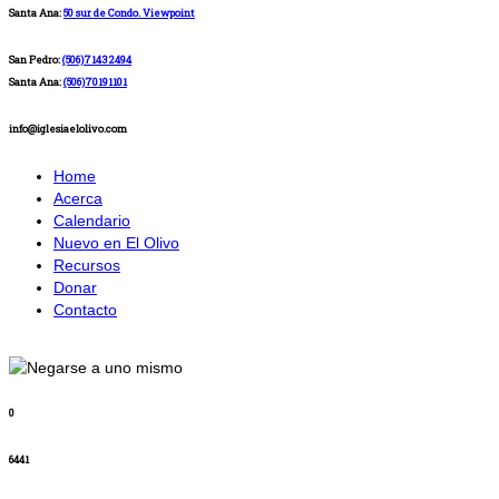
Santa Ana:
50 sur de Condo. Viewpoint
San Pedro:
(506)71432494
Santa Ana:
(506)70191101
info@iglesiaelolivo.com
Home
Acerca
Calendario
Nuevo en El Olivo
Recursos
Donar
Contacto
0
6441