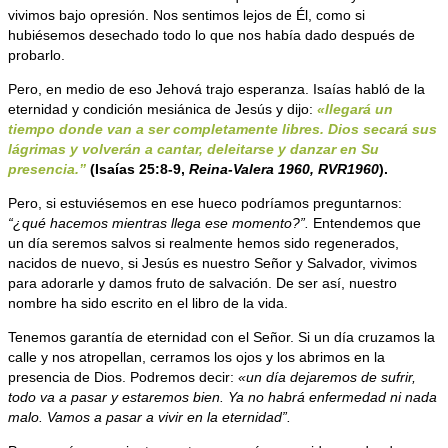
vivimos bajo opresión. Nos sentimos lejos de Él, como si
hubiésemos desechado todo lo que nos había dado después de
probarlo.
Pero, en medio de eso Jehová trajo esperanza. Isaías habló de la
eternidad y condición mesiánica de Jesús y dijo:
«llegará un
tiempo donde van a ser completamente libres. Dios secará sus
lágrimas y volverán a cantar, deleitarse y danzar en Su
presencia.”
(Isaías 25:8-9,
Reina-Valera 1960, RVR1960
).
Pero, si estuviésemos en ese hueco podríamos preguntarnos:
“¿qué hacemos mientras llega ese momento?”.
Entendemos que
un día seremos salvos si realmente hemos sido regenerados,
nacidos de nuevo, si Jesús es nuestro Señor y Salvador, vivimos
para adorarle y damos fruto de salvación. De ser así, nuestro
nombre ha sido escrito en el libro de la vida.
Tenemos garantía de eternidad con el Señor. Si un día cruzamos la
calle y nos atropellan, cerramos los ojos y los abrimos en la
presencia de Dios. Podremos decir:
«un día dejaremos de sufrir,
todo va a pasar y estaremos bien. Ya no habrá enfermedad ni nada
malo. Vamos a pasar a vivir en la eternidad”.