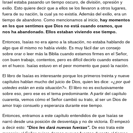
Israel estaba pasando un tiempo oscuro, de división, opresión y
exilio. Esto quiere decir que a ellos se los llevaron a otros lugares,
fuera de su nación, la cual ya no existía. Además del exilio, era un
tiempo de abandono. Como mencionamos al inicio,
hay momentos
en los que sentimos que Dios no está cuando oramos, que
nos ha abandonado. Ellos estaban viviendo ese tiempo.
Entonces, Isaías no era ajeno a la situación, no estaba hablando de
algo que él mismo no había vivido. Es muy fácil dar un consejo
sobre orar o leer más la Biblia cuando estamos firmes en el Señor,
con buen trabajo, contentos, pero es difícil decirlo cuando estamos
en el hueco. Isaías estuvo en el peor momento que pasó la nación.
El libro de Isaías es interesante porque los primeros treinta y nueve
capítulos hablan mucho del juicio de Dios, quien les dice:
«¿por qué
ustedes están en esta situación?».
El libro no es exclusivamente
sobre eso, pero ese es el tema predominante. A partir del capítulo
cuarenta, vemos cómo el Señor cambió su trato, al ser un Dios de
amor trajo consuelo y esperanza durante ese tiempo.
Entonces, entramos a este capítulo entendidos de que Isaías se
narró desde una posición de desventaja y no de victoria. Él empezó
a decir esto:
“Dios les dará nuevas fuerzas”.
De eso trata este