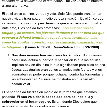
cansado de la situación en la que estoy».
Tal vez Jesús es nuestra
última alternativa.
Él es el único camino, verdad y vida. Solo Dios puede transformar
nuestra vida y traer paz en medio de esa situación. Es el único que
sabemos que funciona, pero tenemos que acercarnos en humildad.
Ante esto, Dios nos da tres promesas:
«
Los muchachos se
fatigan y se cansan, los jóvenes flaquean y caen; pero los que
esperan a Jehová tendrán nuevas fuerzas; levantarán alas
como las águilas; correrán, y no se cansarán; caminarán, y no
se fatigarán.»
(Isaías 40:30-31, Reina-Valera 1960, RVR1960).
Nos dará nuevas fuerzas como las águilas
.
No podemos
hacer una lectura superficial y pensar en lo que las águilas
implican hoy en día, sino lo que significaban para ellos en esa
época. Las águilas eran de los animales más fuertes y ellos
admiraban su poder porque luchaban contra las tormentas y
las sobrevolaban. Su nivel se mostraba en qué tan alto
podían volar.
El Señor nos da fuerzas en medio de la tormenta que estemos
pasando. Él
nos va a dar la capacidad para salir de ella y
sobrevolar en el lugar seguro.
Es ahí donde Dios quiere que
estemos a través de la prueba que pasemos.