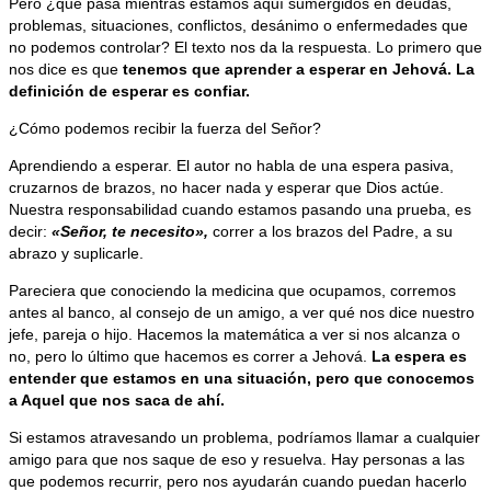
Pero ¿qué pasa mientras estamos aquí sumergidos en deudas,
problemas, situaciones, conflictos, desánimo o enfermedades que
no podemos controlar? El texto nos da la respuesta. Lo primero que
nos dice es que
tenemos que aprender a esperar en Jehová. La
definición de esperar es confiar.
¿Cómo podemos recibir la fuerza del Señor?
Aprendiendo a esperar. El autor no habla de una espera pasiva,
cruzarnos de brazos, no hacer nada y esperar que Dios actúe.
Nuestra responsabilidad cuando estamos pasando una prueba, es
decir:
«Señor, te necesito»
,
correr a los brazos del Padre, a su
abrazo y suplicarle.
Pareciera que conociendo la medicina que ocupamos, corremos
antes al banco, al consejo de un amigo, a ver qué nos dice nuestro
jefe, pareja o hijo. Hacemos la matemática a ver si nos alcanza o
no, pero lo último que hacemos es correr a Jehová.
La espera es
entender que estamos en una situación, pero que conocemos
a Aquel que nos saca de ahí.
Si estamos atravesando un problema, podríamos llamar a cualquier
amigo para que nos saque de eso y resuelva. Hay personas a las
que podemos recurrir, pero nos ayudarán cuando puedan hacerlo