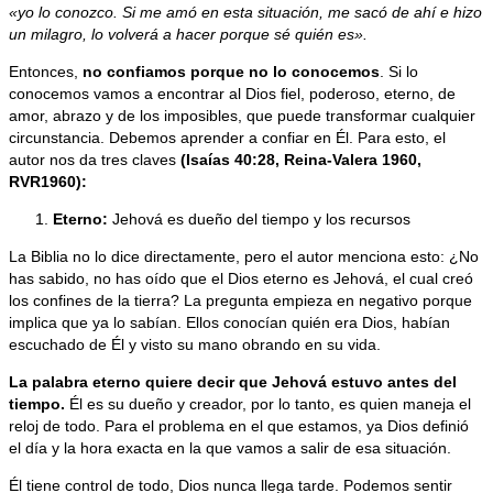
«yo lo conozco. Si me amó en esta situación, me sacó de ahí e hizo
un milagro, lo volverá a hacer porque sé quién es».
Entonces,
no confiamos porque no lo conocemos
. Si lo
conocemos vamos a encontrar al Dios fiel, poderoso, eterno, de
amor, abrazo y de los imposibles, que puede transformar cualquier
circunstancia. Debemos aprender a confiar en Él. Para esto, el
autor nos da tres claves
(Isaías 40:28, Reina-Valera 1960,
RVR1960):
Eterno:
Jehová es dueño del tiempo y los recursos
La Biblia no lo dice directamente, pero el autor menciona esto: ¿No
has sabido, no has oído que el Dios eterno es Jehová, el cual creó
los confines de la tierra? La pregunta empieza en negativo porque
implica que ya lo sabían. Ellos conocían quién era Dios, habían
escuchado de Él y visto su mano obrando en su vida.
La palabra eterno quiere decir que Jehová estuvo antes del
tiempo.
Él es su dueño y creador, por lo tanto, es quien maneja el
reloj de todo. Para el problema en el que estamos, ya Dios definió
el día y la hora exacta en la que vamos a salir de esa situación.
Él tiene control de todo, Dios nunca llega tarde. Podemos sentir