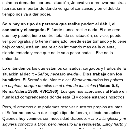
estamos drenados por una situación, Jehová va a renovar nuestras
fuerzas sin importar de dónde venga el cansancio y en el debido
tiempo nos va a dar poder.
Solo hay un tipo de persona que recibe poder: el débil, el
cansado y el cargado.
El fuerte nunca recibe nada. El que cree
que hoy puede, tiene control total de su situación, su vicio, puede
ver pornografía y lo tiene manejado, puede estar tomando y lo tiene
bajo control, está en una relación intimando más de la cuenta,
siendo tentado y cree que no le va a pasar nada… Ese no lo
entiende.
Lo entendemos los que estamos cansados, cargados y hartos de la
situación al decir:
«Señor, necesito ayuda».
Dios trabaja con los
humildes
.
El Sermón del Monte dice:
Bienaventurados los pobres
en espíritu, porque de ellos es el reino de los cielos
(Mateo 5:3,
Reina-Valera 1960, RVR1960).
Los que nos acercamos al Padre en
humildad comprendemos dónde está Él y dónde estamos nosotros.
Pero, si creemos que podemos resolver nuestros propios asuntos,
el Señor no nos va a dar ningún tipo de fuerza, el texto no aplica.
Quienes hoy venimos con necesidad diciendo:
«vine a la iglesia y ni
siquiera conozco a Dios, pero necesito una respuesta. Estoy harto y