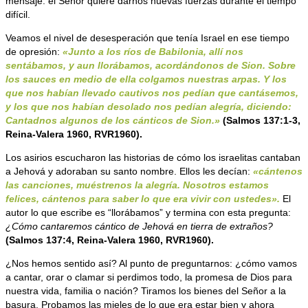
mensaje: el Señor quiere darnos nuevas fuerzas durante el tiempo
difícil.
Veamos el nivel de desesperación que tenía Israel en ese tiempo
de opresión:
«
Junto a los ríos de Babilonia, allí nos
sentábamos, y aun llorábamos, acordándonos de Sion. Sobre
los sauces en medio de ella colgamos nuestras arpas. Y los
que nos habían llevado cautivos nos pedían que cantásemos,
y los que nos habían desolado nos pedían alegría, diciendo:
Cantadnos algunos de los cánticos de Sion.»
(Salmos 137:1-3,
Reina-Valera 1960, RVR1960).
Los asirios escucharon las historias de cómo los israelitas cantaban
a Jehová y adoraban su santo nombre. Ellos les decían:
«cántenos
las canciones, muéstrenos la alegría. Nosotros estamos
felices, cántenos para saber lo que era vivir con ustedes».
El
autor lo que escribe es “llorábamos” y termina con esta pregunta:
¿Cómo cantaremos cántico de Jehová en tierra de extraños?
(Salmos 137:4, Reina-Valera 1960, RVR1960).
¿Nos hemos sentido así? Al punto de preguntarnos: ¿cómo vamos
a cantar, orar o clamar si perdimos todo, la promesa de Dios para
nuestra vida, familia o nación? Tiramos los bienes del Señor a la
basura. Probamos las mieles de lo que era estar bien y ahora