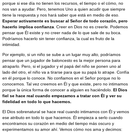
porque si ese día no tienen los recursos, el tiempo o el cómo, no
nos van a ayudar. Pero, tenemos Uno a quien acudir que siempre
tiene la respuesta y nos hará saber que está en medio de eso.
Esperar activamente es buscar al Señor de todo corazón, pero
hacerlo implica confianza
. Creer en Dios no es creerle. Podemos
pensar que Él existe y no creer nada de lo que sale de su boca.
Podríamos hacerlo sin tener confianza, la cual es fruto de la
intimidad.
Por ejemplo, si un niño se sube a un lugar muy alto, podríamos
pensar que un jugador de baloncesto es la mejor persona para
atraparlo. Pero, si el jugador y el papá del niño se ponen uno al
lado del otro, el niño va a tirarse para que su papá lo atrape. Confía
en él porque lo conoce. No confiamos en el Señor porque no lo
conocemos. Tal vez creemos en Él y que existe, pero no intimamos
porque la única forma de conocer a alguien es haciéndolo.
El Dios
fiel se hace real cuando empezamos a tratar con Él y ver su
fidelidad en todo lo que hacemos.
El Dios sobrenatural se hace real cuando intimamos con Él y vemos
ese atributo en todo lo que hacemos. Él empieza a serlo cuando
encontramos su corazón en medio del tiempo más oscuro y
experimentamos su amor ahí. Vemos cómo nos ama y decimos: