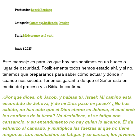
Predicador:
Derek Berdugo
Categoría:
Carácter
,
Obediencia
,
Oración
Serie:
Mi descanso está en ti
junio 1, 2025
Este mensaje es para los que hoy nos sentimos en un hueco o
lugar de oscuridad. Posiblemente todos hemos estado ahí, y si no,
tenemos que prepararnos para saber cómo actuar y dónde ir
cuando nos suceda. Tenemos garantía de que el Señor está en
medio del proceso y la Biblia lo confirma:
¿Por qué dices, oh Jacob, y hablas tú, Israel: Mi camino está
escondido de Jehová, y de mi Dios pasó mi juicio? ¿No has
sabido, no has oído que el Dios eterno es Jehová, el cual creó
los confines de la tierra? No desfallece, ni se fatiga con
cansancio, y su entendimiento no hay quien lo alcance. Él da
esfuerzo al cansado, y multiplica las fuerzas al que no tiene
ningunas. Los muchachos se fatigan y se cansan, los jóvenes