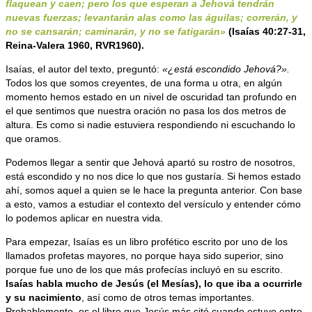
flaquean y caen; pero los que esperan a Jehová tendrán
nuevas fuerzas; levantarán alas como las águilas; correrán, y
no se cansarán; caminarán, y no se fatigarán»
(Isaías 40:27-31,
Reina-Valera 1960, RVR1960).
Isaías, el autor del texto, preguntó:
«¿está escondido Jehová?».
Todos los que somos creyentes, de una forma u otra, en algún
momento hemos estado en un nivel de oscuridad tan profundo en
el que sentimos que nuestra oración no pasa los dos metros de
altura. Es como si nadie estuviera respondiendo ni escuchando lo
que oramos.
Podemos llegar a sentir que Jehová apartó su rostro de nosotros,
está escondido y no nos dice lo que nos gustaría. Si hemos estado
ahí, somos aquel a quien se le hace la pregunta anterior. Con base
a esto, vamos a estudiar el contexto del versículo y entender cómo
lo podemos aplicar en nuestra vida.
Para empezar, Isaías es un libro profético escrito por uno de los
llamados profetas mayores, no porque haya sido superior, sino
porque fue uno de los que más profecías incluyó en su escrito.
Isaías habla mucho de Jesús (el Mesías), lo que iba a ocurrirle
y su nacimiento
, así como de otros temas importantes.
Probablemente, es el libro que Jesús más citó cuando estuvo entre