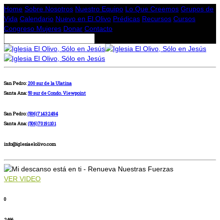
Home
Sobre Nosotros
Nuestro Equipo
Lo Que Creemos
Grupos de
Vida
Calendario
Nuevo en El Olivo
Prédicas
Recursos
Cursos
Congreso Mujeres
Donar
Contacto
San Pedro:
200 sur de la Ulatina
Santa Ana:
50 sur de Condo. Viewpoint
San Pedro:
(506)71432494
Santa Ana:
(506)70191101
info@iglesiaelolivo.com
VER VIDEO
0
2466