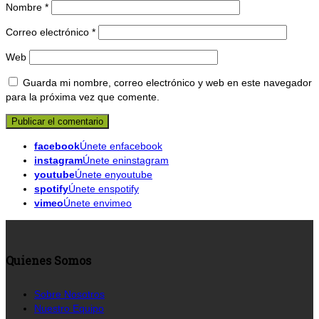
Nombre
*
Correo electrónico
*
Web
Guarda mi nombre, correo electrónico y web en este navegador
para la próxima vez que comente.
facebook
Únete enfacebook
instagram
Únete eninstagram
youtube
Únete enyoutube
spotify
Únete enspotify
vimeo
Únete envimeo
Quienes Somos
Sobre Nosotros
Nuestro Equipo