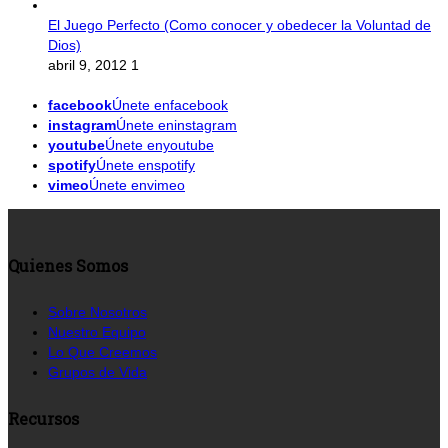
El Juego Perfecto (Como conocer y obedecer la Voluntad de
Dios)
abril 9, 2012
1
facebook
Únete enfacebook
instagram
Únete eninstagram
youtube
Únete enyoutube
spotify
Únete enspotify
vimeo
Únete envimeo
Quienes Somos
Sobre Nosotros
Nuestro Equipo
Lo Que Creemos
Grupos de Vida
Recursos