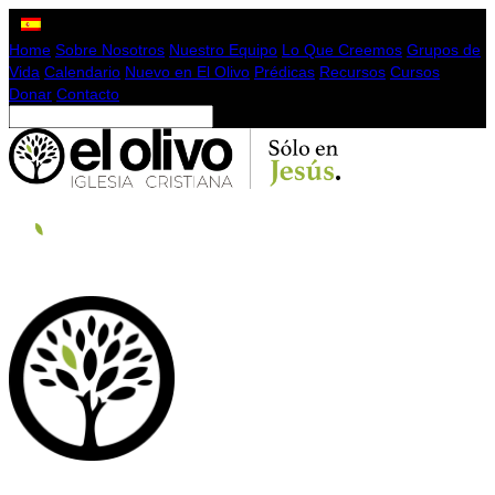
Home
Sobre Nosotros
Nuestro Equipo
Lo Que Creemos
Grupos de
Vida
Calendario
Nuevo en El Olivo
Prédicas
Recursos
Cursos
Donar
Contacto