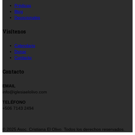
Prédicas
Blog
Devocionales
Visítenos
Calendario
Donar
Contacto
Contacto
EMAIL
info@iglesiaelolivo.com
TELÉFONO
+506 7143 2494
© 2025 Asoc. Cristiana El Olivo. Todos los derechos reservados.