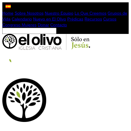
Home
Sobre Nosotros
Nuestro Equipo
Lo Que Creemos
Grupos de
Vida
Calendario
Nuevo en El Olivo
Prédicas
Recursos
Cursos
Congreso Mujeres
Donar
Contacto