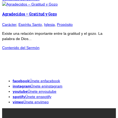
Agradecidos – Gratitud y Gozo
Carácter
,
Espíritu Santo
,
Iglesia
,
Propósito
Existe una relación importante entre la gratitud y el gozo. La
palabra de Dios...
Contenido del Sermón
facebook
Únete enfacebook
instagram
Únete eninstagram
youtube
Únete enyoutube
spotify
Únete enspotify
vimeo
Únete envimeo