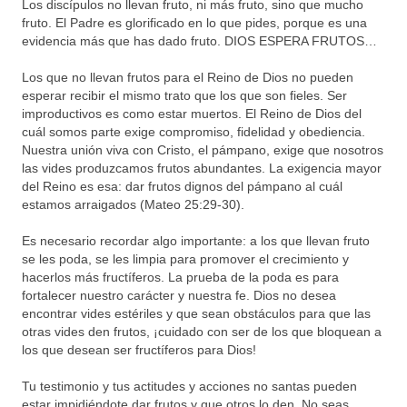
Los discípulos no llevan fruto, ni más fruto, sino que mucho
fruto. El Padre es glorificado en lo que pides, porque es una
evidencia más que has dado fruto. DIOS ESPERA FRUTOS…
Los que no llevan frutos para el Reino de Dios no pueden
esperar recibir el mismo trato que los que son fieles. Ser
improductivos es como estar muertos. El Reino de Dios del
cuál somos parte exige compromiso, fidelidad y obediencia.
Nuestra unión viva con Cristo, el pámpano, exige que nosotros
las vides produzcamos frutos abundantes. La exigencia mayor
del Reino es esa: dar frutos dignos del pámpano al cuál
estamos arraigados (Mateo 25:29-30).
Es necesario recordar algo importante: a los que llevan fruto
se les poda, se les limpia para promover el crecimiento y
hacerlos más fructíferos. La prueba de la poda es para
fortalecer nuestro carácter y nuestra fe. Dios no desea
encontrar vides estériles y que sean obstáculos para que las
otras vides den frutos, ¡cuidado con ser de los que bloquean a
los que desean ser fructíferos para Dios!
Tu testimonio y tus actitudes y acciones no santas pueden
estar impidiéndote dar frutos y que otros lo den. No seas