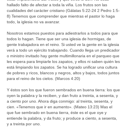
hallado falto de afectar a toda la viña. Los frutos son las
cualidades del carácter cristiano (Gálatas 5:22-24 2 Pedro 1:5-
8) Tenemos que comprender que mientras el pastor lo haga
todo, la iglesia no va avanzar.
Nosotros estamos puestos para adiestrarlos a todos para que
todos lo hagan. Tiene que ser una iglesia de hormigas, de
gente trabajadora en el reino. Si usted ve la gente en la iglesia
verá a todo un ejército trabajando. Cuando llega un predicador
o ministro invitado hay gente multimillonaria en el parqueo que
les espera para limpiarle los zapatos, y ellos ni saben quién les
está limpiando los zapatos. Se ha logrado unificar una cultura
de pobres y ricos, blancos y negros, altos y bajos, todos juntos
para el reino de los cielos. (Marcos 4:20)
Y éstos son los que fueron sembrados en buena tierra: los que
oyen la palabra y la reciben, y dan fruto a treinta, a sesenta, y
a ciento por uno. Ahora diga conmigo: al treinta, sesenta, y
cien. «Tenemos que ir en aumento». (Mateo 13:23) Mas el
que fue sembrado en buena tierra, éste es el que oye y
entiende la palabra, y da fruto; y produce a ciento, a sesenta,
y a treinta por uno.