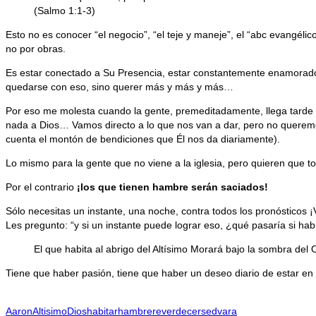
(Salmo 1:1-3)
Esto no es conocer “el negocio”, “el teje y maneje”, el “abc evangéli
no por obras.
Es estar conectado a Su Presencia, estar constantemente enamora
quedarse con eso, sino querer más y más y más…
Por eso me molesta cuando la gente, premeditadamente, llega tarde a
nada a Dios… Vamos directo a lo que nos van a dar, pero no queremos
cuenta el montón de bendiciones que Él nos da diariamente).
Lo mismo para la gente que no viene a la iglesia, pero quieren que t
Por el contrario
¡los que tienen hambre serán saciados!
Sólo necesitas un instante, una noche, contra todos los pronósticos ¡V
Les pregunto: “y si un instante puede lograr eso, ¿qué pasaría si ha
El que habita al abrigo del Altísimo Morará bajo la sombra del
Tiene que haber pasión, tiene que haber un deseo diario de estar e
Aaron
Altisimo
Dios
habitar
hambre
reverdecer
sed
vara