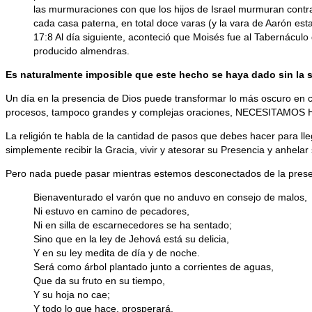
las murmuraciones con que los hijos de Israel murmuran contra 
cada casa paterna, en total doce varas (y la vara de Aarón es
17:8 Al día siguiente, aconteció que Moisés fue al Tabernáculo
producido almendras.
Es naturalmente imposible que este hecho se haya dado sin la s
Un día en la presencia de Dios puede transformar lo más oscuro en
procesos, tampoco grandes y complejas oraciones, NECESITAMOS HA
La religión te habla de la cantidad de pasos que debes hacer para l
simplemente recibir la Gracia, vivir y atesorar su Presencia y anhelar 
Pero nada puede pasar mientras estemos desconectados de la prese
Bienaventurado el varón que no anduvo en consejo de malos,
Ni estuvo en camino de pecadores,
Ni en silla de escarnecedores se ha sentado;
Sino que en la ley de Jehová está su delicia,
Y en su ley medita de día y de noche.
Será como árbol plantado junto a corrientes de aguas,
Que da su fruto en su tiempo,
Y su hoja no cae;
Y todo lo que hace, prosperará.