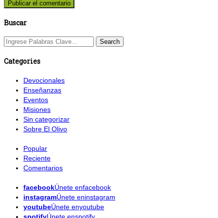
Buscar
Categories
Devocionales
Enseñanzas
Eventos
Misiones
Sin categorizar
Sobre El Olivo
Popular
Reciente
Comentarios
facebook
Únete enfacebook
instagram
Únete eninstagram
youtube
Únete enyoutube
spotify
Únete enspotify