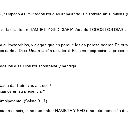
co”, tampoco es vivir todos los días anhelando la Santidad en si misma (
dos de ella, tener HAMBRE Y SED DIARIA. Amarlo TODOS LOS DIAS, am
 culto/servicios, y alegan que es porque les da pereza adorar. En otr
 darle a Dios. Una relación unilateral. Ellos menosprecian la presenc
odos los días Dios los acompañe y bendiga.
as a dar fruto, vas a crecer!
bitamos en su presencia?”
 Omnipotente. (Salmo 91:1)
n su presencia, tiene que haber HAMBRE Y SED (una total rendición d