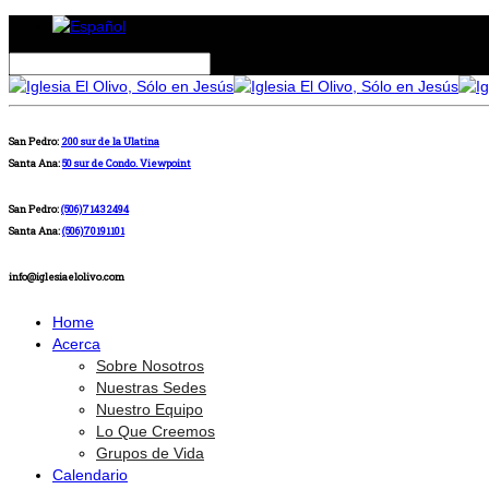
San Pedro:
200 sur de la Ulatina
Santa Ana:
50 sur de Condo. Viewpoint
San Pedro:
(506)71432494
Santa Ana:
(506)70191101
info@iglesiaelolivo.com
Home
Acerca
Sobre Nosotros
Nuestras Sedes
Nuestro Equipo
Lo Que Creemos
Grupos de Vida
Calendario