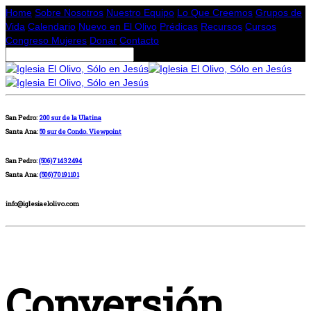
Home
Sobre Nosotros
Nuestro Equipo
Lo Que Creemos
Grupos de
Vida
Calendario
Nuevo en El Olivo
Prédicas
Recursos
Cursos
Congreso Mujeres
Donar
Contacto
San Pedro:
200 sur de la Ulatina
Santa Ana:
50 sur de Condo. Viewpoint
San Pedro:
(506)71432494
Santa Ana:
(506)70191101
info@iglesiaelolivo.com
Conversión