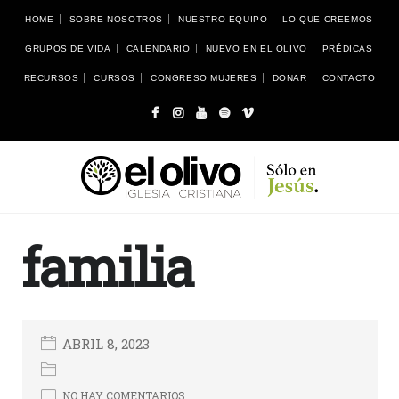
HOME
SOBRE NOSOTROS
NUESTRO EQUIPO
LO QUE CREEMOS
GRUPOS DE VIDA
CALENDARIO
NUEVO EN EL OLIVO
PRÉDICAS
RECURSOS
CURSOS
CONGRESO MUJERES
DONAR
CONTACTO
familia
ABRIL 8, 2023
NO HAY COMENTARIOS