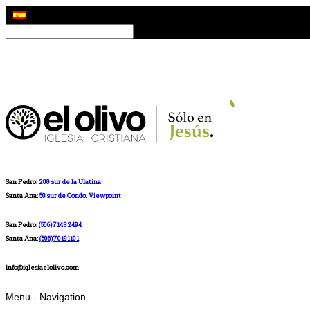
San Pedro:
200 sur de la Ulatina
Santa Ana:
50 sur de Condo. Viewpoint
San Pedro:
(506)71432494
Santa Ana:
(506)70191101
info@iglesiaelolivo.com
Menu -
Navigation