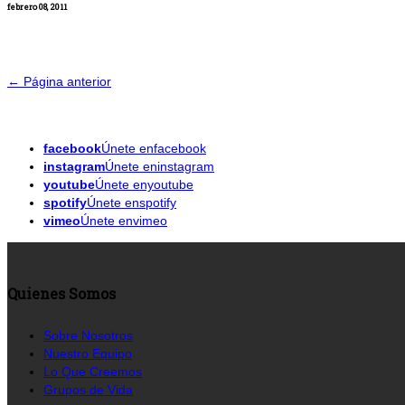
febrero 08, 2011
← Página anterior
facebook
Únete enfacebook
instagram
Únete eninstagram
youtube
Únete enyoutube
spotify
Únete enspotify
vimeo
Únete envimeo
Quienes Somos
Sobre Nosotros
Nuestro Equipo
Lo Que Creemos
Grupos de Vida