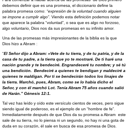
debemos definir que es una promesa, el diccionario define la
palabra promesa como:
“expresión de la voluntad cuando alguien
se impone a cumplir algo”.
Viendo esta definición podemos notar
que aparece la palabra “voluntad”, o sea que es algo no forzoso,
algo voluntario, Dios nos da sus promesas en su infinito amor.
Una de las promesas más impresionantes de la biblia es la que
Dios hizo a Abram :
“
El Señor dijo a Abram: «Vete de tu tierra, y de tu patria, y de la
casa de tu padre, a la tierra que yo te mostraré. De ti haré una
nación grande y te bendeciré. Engrandeceré tu nombre; y sé tú
una bendición. Bendeciré a quienes te bendigan y maldeciré a
quienes te maldigan. Por ti se bendecirán todos los linajes de
la tierra. Marchó, pues, Abram, como se lo había dicho el
Señor, y con él marchó Lot. Tenía Abram 75 años cuando salió
de Harán.” Génesis 12:1.
Tal vez has leído y oído este versículo cientos de veces, pero sigue
siendo igual de poderoso, es el ejemplo de un “hombre de fe”.
Inmediatamente después de que Dios da su promesa a Abram este
sale de su tierra, no lo piensa ni un segundo, no hay ni una gota de
duda en su corazón, él sale en busca de esa promesa de Dios.