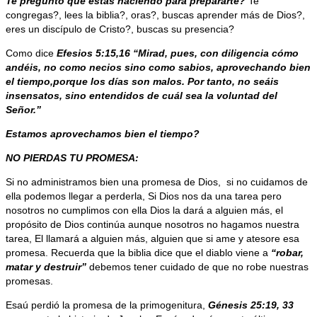
Te pregunto qué estás haciendo para prepararte?
Te
congregas?, lees la biblia?, oras?, buscas aprender más de Dios?,
eres un discípulo de Cristo?, buscas su presencia?
Como dice
Efesios 5:15,16
“Mirad, pues, con diligencia cómo
andéis, no como necios sino como sabios, aprovechando bien
el tiempo,porque los días son malos. Por tanto, no seáis
insensatos, sino entendidos de cuál sea la voluntad del
Señor.”
Estamos aprovechamos bien el tiempo?
NO PIERDAS TU PROMESA:
Si no administramos bien una promesa de Dios, si no cuidamos de
ella podemos llegar a perderla, Si Dios nos da una tarea pero
nosotros no cumplimos con ella Dios la dará a alguien más, el
propósito de Dios continúa aunque nosotros no hagamos nuestra
tarea, El llamará a alguien más, alguien que si ame y atesore esa
promesa. Recuerda que la biblia dice que el diablo viene a
“robar,
matar y destruir”
debemos tener cuidado de que no robe nuestras
promesas.
Esaú perdió la promesa de la primogenitura,
Génesis 25:19, 33