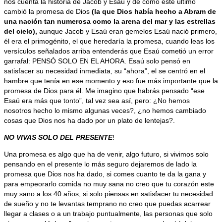
nos cuenta la historia de Jacob y Esaú y de cómo este último
cambió la promesa de Dios
(la que Dios había hecho a Abram de
una nación tan numerosa como la arena del mar y las estrellas
del cielo),
aunque Jacob y Esaú eran gemelos Esaú nació primero,
él era el primogénito, el que heredaría la promesa, cuando leas los
versículos señalados arriba entenderás que Esaú cometió un error
garrafal: PENSÓ SOLO EN EL AHORA. Esaú solo pensó en
satisfacer su necesidad inmediata, su “ahora”, el se centró en el
hambre que tenía en ese momento y eso fue más importante que la
promesa de Dios para él. Me imagino que habrás pensado “ese
Esaú era más que tonto”, tal vez sea así, pero: ¿No hemos
nosotros hecho lo mismo algunas veces?, ¿no hemos cambiado
cosas que Dios nos ha dado por un plato de lentejas?.
NO VIVAS SOLO DEL PRESENTE
!
Una promesa es algo que ha de venir, algo futuro, si vivimos solo
pensando en el presente lo más seguro dejaremos de lado la
promesa que Dios nos ha dado, si comes cuanto te da la gana y
para empeorarlo comida no muy sana no creo que tu corazón este
muy sano a los 40 años, si solo piensas en satisfacer tu necesidad
de sueño y no te levantas temprano no creo que puedas acarrear
llegar a clases o a un trabajo puntualmente, las personas que solo