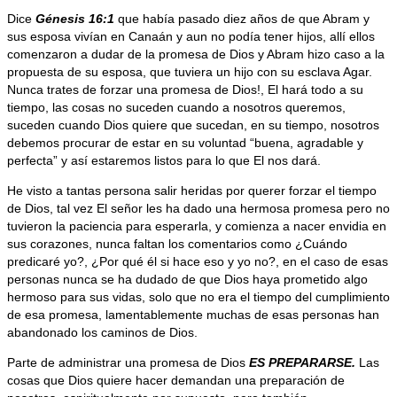
Dice
Génesis 16:1
que había pasado diez años de que Abram y
sus esposa vivían en Canaán y aun no podía tener hijos, allí ellos
comenzaron a dudar de la promesa de Dios y Abram hizo caso a la
propuesta de su esposa, que tuviera un hijo con su esclava Agar.
Nunca trates de forzar una promesa de Dios!, El hará todo a su
tiempo, las cosas no suceden cuando a nosotros queremos,
suceden cuando Dios quiere que sucedan, en su tiempo, nosotros
debemos procurar de estar en su voluntad “buena, agradable y
perfecta” y así estaremos listos para lo que El nos dará.
He visto a tantas persona salir heridas por querer forzar el tiempo
de Dios, tal vez El señor les ha dado una hermosa promesa pero no
tuvieron la paciencia para esperarla, y comienza a nacer envidia en
sus corazones, nunca faltan los comentarios como ¿Cuándo
predicaré yo?, ¿Por qué él si hace eso y yo no?, en el caso de esas
personas nunca se ha dudado de que Dios haya prometido algo
hermoso para sus vidas, solo que no era el tiempo del cumplimiento
de esa promesa, lamentablemente muchas de esas personas han
abandonado los caminos de Dios.
Parte de administrar una promesa de Dios
ES PREPARARSE.
Las
cosas que Dios quiere hacer demandan una preparación de