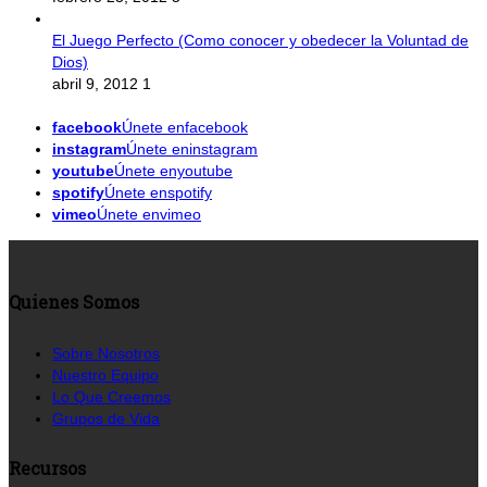
El Juego Perfecto (Como conocer y obedecer la Voluntad de
Dios)
abril 9, 2012
1
facebook
Únete enfacebook
instagram
Únete eninstagram
youtube
Únete enyoutube
spotify
Únete enspotify
vimeo
Únete envimeo
Quienes Somos
Sobre Nosotros
Nuestro Equipo
Lo Que Creemos
Grupos de Vida
Recursos