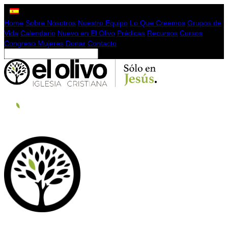
Home
Sobre Nosotros
Nuestro Equipo
Lo Que Creemos
Grupos de
Vida
Calendario
Nuevo en El Olivo
Prédicas
Recursos
Cursos
Congreso Mujeres
Donar
Contacto