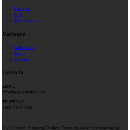
Prédicas
Blog
Devocionales
Visítenos
Calendario
Donar
Contacto
Contacto
EMAIL
info@iglesiaelolivo.com
TELÉFONO
+506 7143 2494
© 2025 Asoc. Cristiana El Olivo. Todos los derechos reservados.