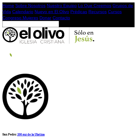
Home
Sobre Nosotros
Nuestro Equipo
Lo Que Creemos
Grupos de
Vida
Calendario
Nuevo en El Olivo
Prédicas
Recursos
Cursos
Congreso Mujeres
Donar
Contacto
San Pedro:
200 sur de la Ulatina