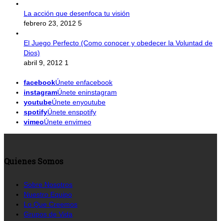
La acción que desenfoca tu visión
febrero 23, 2012
5
El Juego Perfecto (Como conocer y obedecer la Voluntad de
Dios)
abril 9, 2012
1
facebook
Únete enfacebook
instagram
Únete eninstagram
youtube
Únete enyoutube
spotify
Únete enspotify
vimeo
Únete envimeo
Quienes Somos
Sobre Nosotros
Nuestro Equipo
Lo Que Creemos
Grupos de Vida