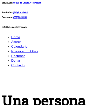
Santa Ana:
50 sur de Condo. Viewpoint
San Pedro:
(506)71432494
Santa Ana:
(506)70191101
info@iglesiaelolivo.com
Home
Acerca
Calendario
Nuevo en El Olivo
Recursos
Donar
Contacto
Una persona