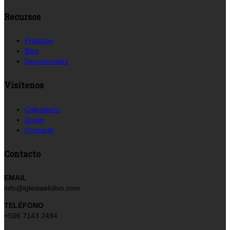
Recursos
Prédicas
Blog
Devocionales
Visítenos
Calendario
Donar
Contacto
Contacto
EMAIL
info@iglesiaelolivo.com
TELÉFONO
+506 7143 2494