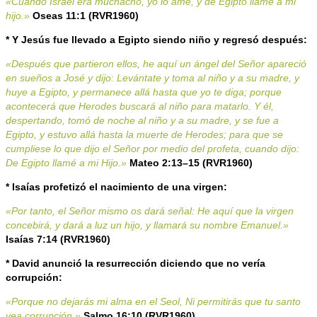
«Cuando Israel era muchacho, yo lo amé, y de Egipto llamé a mi
hijo.»
Oseas 11:1 (RVR1960)
* Y Jesús fue llevado a Egipto siendo niño y regresó después:
«Después que partieron ellos, he aquí un ángel del Señor apareció
en sueños a José y dijo: Levántate y toma al niño y a su madre, y
huye a Egipto, y permanece allá hasta que yo te diga; porque
acontecerá que Herodes buscará al niño para matarlo. Y él,
despertando, tomó de noche al niño y a su madre, y se fue a
Egipto, y estuvo allá hasta la muerte de Herodes; para que se
cumpliese lo que dijo el Señor por medio del profeta, cuando dijo:
De Egipto llamé a mi Hijo.»
Mateo 2:13–15 (RVR1960)
* Isaías profetizó el nacimiento de una virgen:
«Por tanto, el Señor mismo os dará señal: He aquí que la virgen
concebirá, y dará a luz un hijo, y llamará su nombre Emanuel.»
Isaías 7:14 (RVR1960)
* David anunció la resurrección diciendo que no vería
corrupción:
«Porque no dejarás mi alma en el Seol, Ni permitirás que tu santo
vea corrupción.»
Salmo 16:10
(RVR1960)