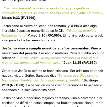
reconoce quién es realmente.
«Y echado fuera el demonio, el mudo habló; y la gente se
maravillaba, y decía: Nunca se ha visto cosa semejante en Israel.»
Mateo 9:33 (RV1960)
Jesús sanó al siervo del centurión romano, y la Biblia dice algo
increíble: Jesús se maravilló de su fe Dijo:
“Ni aun en Israel he
hallado tanta fe”
Mateo 8:10 (RV1960).
Él no vino solo para Israel,
vino para todos los seres humanos.
Jesús no vino a cumplir nuestros sueños personales. Vino a
salvarnos del pecado
. Por eso lo mataron. Pero la tumba no pudo
retenerlo.
“Le dijo Jesús: Yo soy la resurrección y la vida; el que
cree en mí, aunque esté muerto, vivirá.”
Juan 11:25 (RV1960)
Creer que Jesús existió no te hace cristiano. Ser cristiano es rendir
nuestra vida al Señor. Santiago dice
“Tú crees que Dios es uno;
bien haces. También los demonios creen, y tiemblan”
Santiago
2:19 (RV1960).
La salvación viene cuando reconoces tu pecado y
entiendes que solo Jesucristo salva.
Jesús no vino a hacernos mejores personas, vino a salvarnos. Ser
cristiano es difícil en estos tiempos, ha habido persecución durante