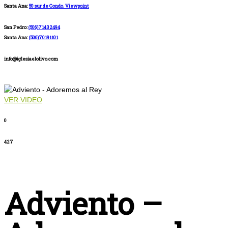
Santa Ana:
50 sur de Condo. Viewpoint
San Pedro:
(506)71432494
Santa Ana:
(506)70191101
info@iglesiaelolivo.com
VER VIDEO
0
427
Adviento –