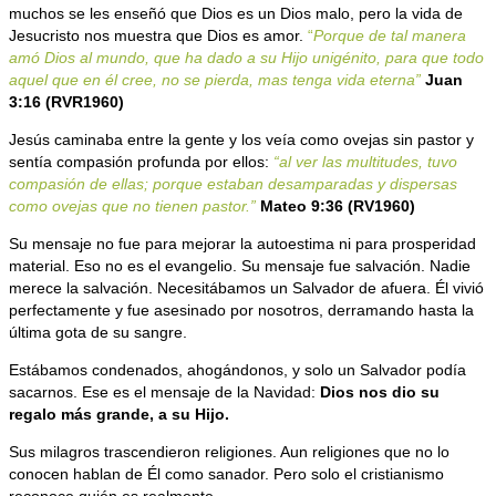
muchos se les enseñó que Dios es un Dios malo, pero la vida de
Jesucristo nos muestra que Dios es amor.
“
Porque de tal manera
amó Dios al mundo, que ha dado a su Hijo unigénito, para que todo
aquel que en él cree, no se pierda, mas tenga vida eterna”
Juan
3:16 (RVR1960)
Jesús caminaba entre la gente y los veía como ovejas sin pastor y
sentía compasión profunda por ellos:
“al ver las multitudes, tuvo
compasión de ellas; porque estaban desamparadas y dispersas
como ovejas que no tienen pastor.”
Mateo 9:36 (RV1960)
Su mensaje no fue para mejorar la autoestima ni para prosperidad
material. Eso no es el evangelio. Su mensaje fue salvación. Nadie
merece la salvación. Necesitábamos un Salvador de afuera. Él vivió
perfectamente y fue asesinado por nosotros, derramando hasta la
última gota de su sangre.
Estábamos condenados, ahogándonos, y solo un Salvador podía
sacarnos. Ese es el mensaje de la Navidad:
Dios nos dio su
regalo más grande, a su Hijo.
Sus milagros trascendieron religiones. Aun religiones que no lo
conocen hablan de Él como sanador. Pero solo el cristianismo