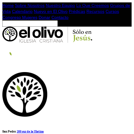
Home
Sobre Nosotros
Nuestro Equipo
Lo Que Creemos
Grupos de
Vida
Calendario
Nuevo en El Olivo
Prédicas
Recursos
Cursos
Congreso Mujeres
Donar
Contacto
San Pedro:
200 sur de la Ulatina