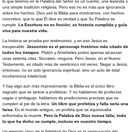
lo que leemos en la Palabra del Señor es un cuento, una leyenda o
una simple tradición religiosa. Pero eso no es más que ignorancia
sobre los hechos. Dios usó la Biblia para mostrarnos, con hechos
concretos, que lo que Él dice es verdad y que Su Palabra se
cumple.
La Escritura no es ficción; es historia cumplida y guía
viva para nuestra vida.
La historia se prueba por testimonios, y en eso Jesús es
insuperable.
Jesucristo es el personaje histórico más citado de
todos los tiempos
. Platón y Aristóteles juntos apenas alcanzan
unas setenta citas; Sócrates, ninguna. Pero Jesús, en el Nuevo
Testamento, es citado más de veinticinco mil veces. Negar a Jesús,
entonces, no es solo ignorancia espiritual, sino un acto de total
incoherencia intelectual.
Y hay algo aún más impresionante: la Biblia es el único libro
sagrado que se atreve a profetizar. Y no hablamos de profecías
vagas o ambiguas: hablamos de predicciones precisas que se
cumplen al pie de la letra.
Un libro que profetiza y falla sería una
farsa.
En el mundo antiguo, un profeta que se equivocaba
enfrentaba la muerte.
Pero la Palabra de Dios nunca falla; todo
lo que ha dicho se cumple, incluso en nuestro tiempo.
Un ejemplo claro de la fidelidad de Dios es la restauración del