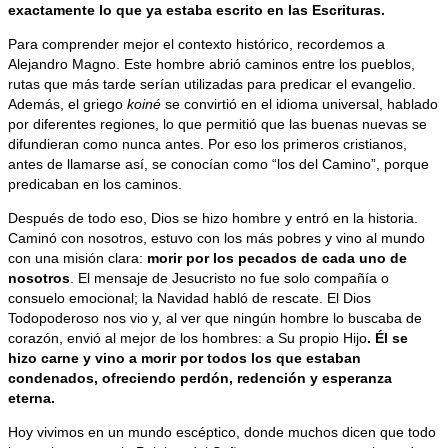
exactamente lo que ya estaba escrito en las Escrituras.
Para comprender mejor el contexto histórico, recordemos a
Alejandro Magno. Este hombre abrió caminos entre los pueblos,
rutas que más tarde serían utilizadas para predicar el evangelio.
Además, el griego
koiné
se convirtió en el idioma universal, hablado
por diferentes regiones, lo que permitió que las buenas nuevas se
difundieran como nunca antes. Por eso los primeros cristianos,
antes de llamarse así, se conocían como “los del Camino”, porque
predicaban en los caminos.
Después de todo eso, Dios se hizo hombre y entró en la historia.
Caminó con nosotros, estuvo con los más pobres y vino al mundo
con una misión clara:
morir por los pecados de cada uno de
nosotros
. El mensaje de Jesucristo no fue solo compañía o
consuelo emocional; la Navidad habló de rescate. El Dios
Todopoderoso nos vio y, al ver que ningún hombre lo buscaba de
corazón, envió al mejor de los hombres: a Su propio Hijo
. Él se
hizo carne y vino a morir por todos los que estaban
condenados, ofreciendo perdón, redención y esperanza
eterna.
Hoy vivimos en un mundo escéptico, donde muchos dicen que todo