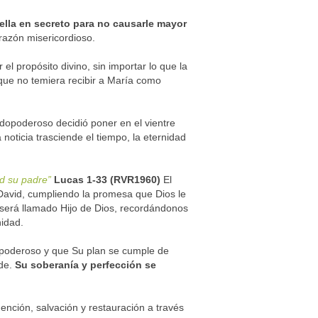
ella en secreto para no causarle mayor
razón misericordioso.
l propósito divino, sin importar lo que la
 que no temiera recibir a María como
odopoderoso decidió poner en el vientre
 noticia trasciende el tiempo, la eternidad
id su padre”
Lucas 1-33 (RVR1960)
El
e David, cumpliendo la promesa que Dios le
 será llamado Hijo de Dios, recordándonos
nidad.
poderoso y que Su plan se cumple de
ede.
Su soberanía y perfección se
nción, salvación y restauración a través