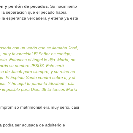
ón y perdón de pecados
. Su nacimiento
 y la separación que el pecado había
 la esperanza verdadera y eterna ya está
sposada con un varón que se llamaba José,
e, muy favorecida! El Señor es contigo;
sta. Entonces el ángel le dijo: María, no
lamarás su nombre JESÚS. Este será
casa de Jacob para siempre, y su reino no
: El Espíritu Santo vendrá sobre ti, y el
os. Y he aquí tu parienta Elizabeth, ella
ay imposible para Dios. 38 Entonces María
ompromiso matrimonial era muy serio, casi
a podía ser acusada de adulterio e