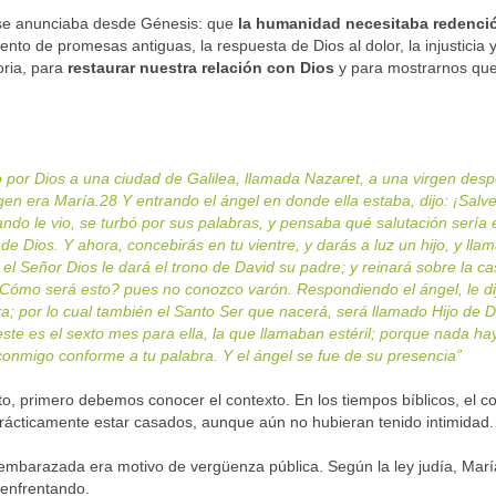
e se anunciaba desde Génesis: que
la humanidad necesitaba redenci
ento de promesas antiguas, la respuesta de Dios al dolor, la injusticia
oria, para
restaurar nuestra relación con Dios
y para mostrarnos que
do por Dios a una ciudad de Galilea, llamada Nazaret, a una virgen de
gen era María.28 Y entrando el ángel en donde ella estaba, dijo: ¡Salv
ando le vio, se turbó por sus palabras, y pensaba qué salutación sería e
de Dios. Y ahora, concebirás en tu vientre, y darás a luz un hijo, y l
y el Señor Dios le dará el trono de David su padre; y reinará sobre la 
¿Cómo será esto? pues no conozco varón. Respondiendo el ángel, le dijo
a; por lo cual también el Santo Ser que nacerá, será llamado Hijo de Di
este es el sexto mes para ella, la que llamaban estéril; porque nada h
 conmigo conforme a tu palabra. Y el ángel se fue de su presencia”
 primero debemos conocer el contexto. En los tiempos bíblicos, el c
prácticamente estar casados, aunque aún no hubieran tenido intimidad.
mbarazada era motivo de vergüenza pública. Según la ley judía, Marí
 enfrentando.