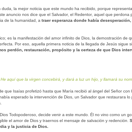
in duda, la mejor noticia que este mundo ha recibido, porque represen
ste anuncio nos dice que el Salvador, el Redentor, aquel que perdona 
ria de la humanidad, a
traer esperanza donde había desesperación, 
ico; es la manifestación del amor infinito de Dios, la demostración de
fecta. Por eso, aquella primera noticia de la llegada de Jesús sigue s
os perdón, restauración, propósito y la certeza de que Dios interv
 He aquí que la virgen concebirá, y dará a luz un hijo, y llamará su n
ue Isaías profetizó hasta que María recibió al ángel del Señor con 
había esperado la intervención de Dios, un Salvador que restaurara lo 
.
Dios Todopoderoso, decide venir a este mundo. Él no vino como un go
ble el amor de Dios y traernos el mensaje de salvación y redención.
S
dia y la justicia de Dios.