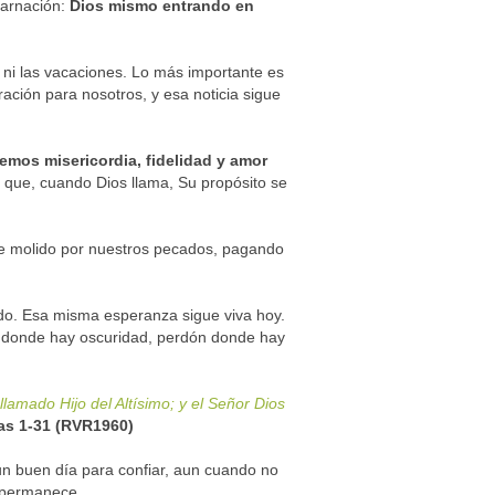
carnación:
Dios mismo entrando en
s ni las vacaciones. Lo más importante es
ación para nosotros, y esa noticia sigue
emos misericordia, fidelidad y amor
n que, cuando Dios llama, Su propósito se
fue molido por nuestros pecados, pagando
ndo. Esa misma esperanza sigue viva hoy.
luz donde hay oscuridad, perdón donde hay
lamado Hijo del Altísimo; y el Señor Dios
as 1-31 (RVR1960)
un buen día para confiar, aun cuando no
 permanece.