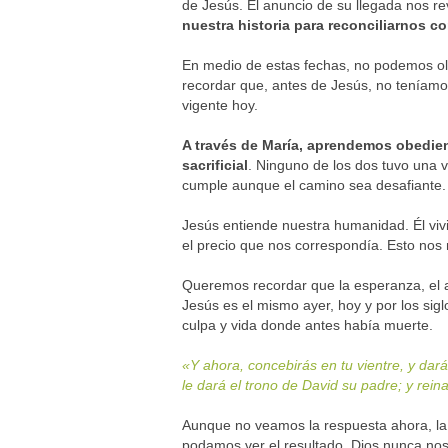
de Jesús. El anuncio de su llegada nos re
nuestra historia para reconciliarnos co
En medio de estas fechas, no podemos olvi
recordar que, antes de Jesús, no teníamos
vigente hoy.
A través de María, aprendemos obedienc
sacrificial
. Ninguno de los dos tuvo una v
cumple aunque el camino sea desafiante.
Jesús entiende nuestra humanidad. Él vivi
el precio que nos correspondía. Esto nos 
Queremos recordar que la esperanza, el a
Jesús es el mismo ayer, hoy y por los sig
culpa y vida donde antes había muerte.
«Y ahora, concebirás en tu vientre, y dará
le dará el trono de David su padre; y rei
Aunque no veamos la respuesta ahora, la 
podamos ver el resultado. Dios nunca no