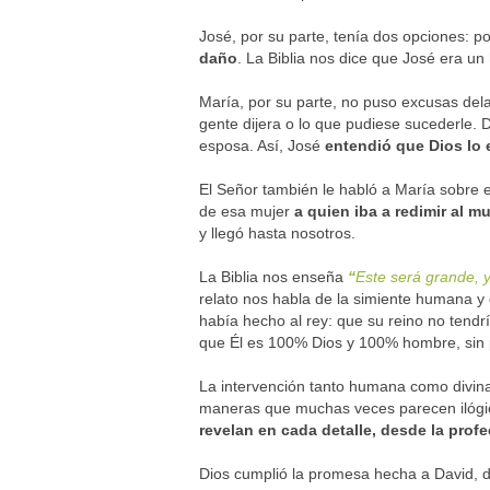
José, por su parte, tenía dos opciones: p
daño
. La Biblia nos dice que José era un
María, por su parte, no puso excusas dela
gente dijera o lo que pudiese sucederle. 
esposa. Así, José
entendió que Dios lo 
El Señor también le habló a María sobre e
de esa mujer
a quien iba a redimir al 
y llegó hasta nosotros.
La Biblia nos enseña
“
Este será grande, y
relato nos habla de la simiente humana y 
había hecho al rey: que su reino no tend
que Él es 100% Dios y 100% hombre, sin p
La intervención tanto humana como divin
maneras que muchas veces parecen ilógica
revelan en cada detalle, desde la prof
Dios cumplió la promesa hecha a David, d