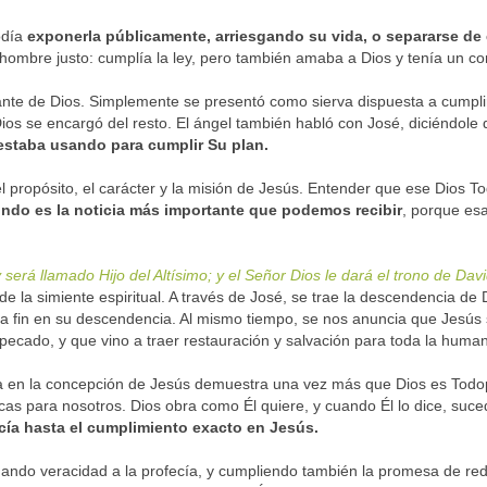
odía
exponerla públicamente, arriesgando su vida, o separarse de 
 hombre justo: cumplía la ley, pero también amaba a Dios y tenía un co
nte de Dios. Simplemente se presentó como sierva dispuesta a cumplir e
Dios se encargó del resto. El ángel también habló con José, diciéndole
estaba usando para cumplir Su plan.
l propósito, el carácter y la misión de Jesús. Entender que ese Dios T
mundo es la noticia más importante que podemos recibir
, porque esa
 será llamado Hijo del Altísimo; y el Señor Dios le dará el trono de Dav
de la simiente espiritual. A través de José, se trae la descendencia d
ría fin en su descendencia. Al mismo tiempo, se nos anuncia que Jesús
ecado, y que vino a traer restauración y salvación para toda la huma
a en la concepción de Jesús demuestra una vez más que Dios es Todo
s para nosotros. Dios obra como Él quiere, y cuando Él lo dice, suc
ecía hasta el cumplimiento exacto en Jesús.
ando veracidad a la profecía, y cumpliendo también la promesa de rede