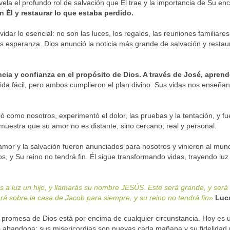
vela el profundo rol de salvación que Él trae y la importancia de Su en
n Él y restaurar lo que estaba perdido.
dar lo esencial: no son las luces, los regalos, las reuniones familiare
 esperanza. Dios anunció la noticia más grande de salvación y restaur
ia y confianza en el propósito de Dios. A través de José, aprend
ida fácil, pero ambos cumplieron el plan divino. Sus vidas nos enseña
ó como nosotros, experimentó el dolor, las pruebas y la tentación, y 
muestra que su amor no es distante, sino cercano, real y personal.
mor y la salvación fueron anunciados para nosotros y vinieron al mu
los, y Su reino no tendrá fin. Él sigue transformando vidas, trayendo 
s a luz un hijo, y llamarás su nombre JESÚS. Este será grande, y será l
nará sobre la casa de Jacob para siempre, y su reino no tendrá fin»
Luc
promesa de Dios está por encima de cualquier circunstancia. Hoy es 
s abandona; sus misericordias son nuevas cada mañana y su fidelidad