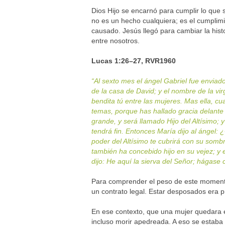
Dios Hijo se encarnó para cumplir lo qu
no es un hecho cualquiera; es el cumplimi
causado. Jesús llegó para cambiar la hist
entre nosotros.
Lucas 1:26–27, RVR1960
“Al sexto mes el ángel Gabriel fue envia
de la casa de David; y el nombre de la vir
bendita tú entre las mujeres. Mas ella, cu
temas, porque has hallado gracia delante 
grande, y será llamado Hijo del Altísimo; 
tendrá fin. Entonces María dijo al ángel: 
poder del Altísimo te cubrirá con su sombr
también ha concebido hijo en su vejez; y 
dijo: He aquí la sierva del Señor; hágase
Para comprender el peso de este momento,
un contrato legal. Estar desposados era 
En ese contexto, que una mujer quedara e
incluso morir apedreada. A eso se estaba