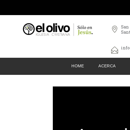
San
San
info
HOME
ACERCA