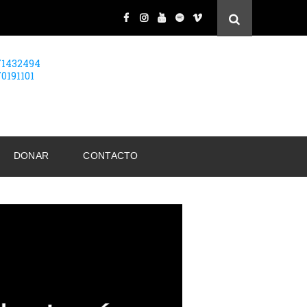
71432494
70191101
DONAR
CONTACTO