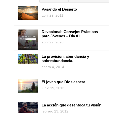
Pasando el Desierto
abril 29, 2011
Devocional: Consejos Prácticos
para Jóvenes – Día #1
abril 22, 2020
La provisión, abundancia y
sobreabundancia.
enero 4, 2014
El joven que Dios espera
junio 19, 2013
La acción que desenfoca tu visión
febrero 23, 2012