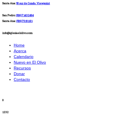
Santa Ana:
50 sur de Condo. Viewpoint
San Pedro:
(506)71432494
Santa Ana:
(506)70191101
info@iglesiaelolivo.com
Home
Acerca
Calendario
Nuevo en El Olivo
Recursos
Donar
Contacto
0
1232