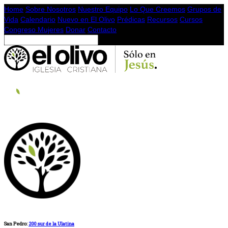
Home
Sobre Nosotros
Nuestro Equipo
Lo Que Creemos
Grupos de
Vida
Calendario
Nuevo en El Olivo
Prédicas
Recursos
Cursos
Congreso Mujeres
Donar
Contacto
San Pedro:
200 sur de la Ulatina