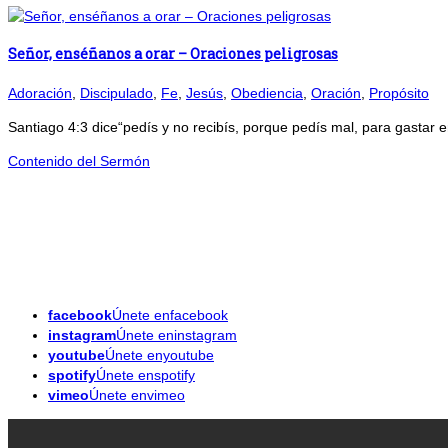
Señor, enséñanos a orar – Oraciones peligrosas
Adoración
,
Discipulado
,
Fe
,
Jesús
,
Obediencia
,
Oración
,
Propósito
Santiago 4:3 dice“pedís y no recibís, porque pedís mal, para gastar en
Contenido del Sermón
facebook
Únete enfacebook
instagram
Únete eninstagram
youtube
Únete enyoutube
spotify
Únete enspotify
vimeo
Únete envimeo