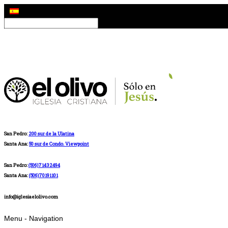
San Pedro:
200 sur de la Ulatina
Santa Ana:
50 sur de Condo. Viewpoint
San Pedro:
(506)71432494
Santa Ana:
(506)70191101
info@iglesiaelolivo.com
Menu -
Navigation