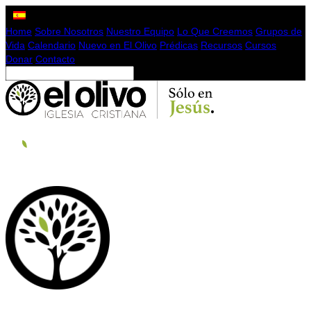
Home
Sobre Nosotros
Nuestro Equipo
Lo Que Creemos
Grupos de
Vida
Calendario
Nuevo en El Olivo
Prédicas
Recursos
Cursos
Donar
Contacto