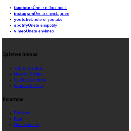
facebook
Únete enfacebook
instagram
Únete eninstagram
youtube
Únete enyoutube
spotify
Únete enspotify
vimeo
Únete envimeo
Quienes Somos
Sobre Nosotros
Nuestro Equipo
Lo Que Creemos
Grupos de Vida
Recursos
Prédicas
Blog
Devocionales