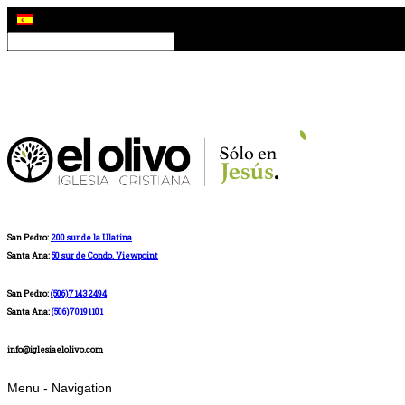
San Pedro:
200 sur de la Ulatina
Santa Ana:
50 sur de Condo. Viewpoint
San Pedro:
(506)71432494
Santa Ana:
(506)70191101
info@iglesiaelolivo.com
Menu -
Navigation