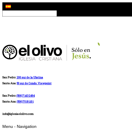
San Pedro:
200 sur de la Ulatina
Santa Ana:
50 sur de Condo. Viewpoint
San Pedro:
(506)71432494
Santa Ana:
(506)70191101
info@iglesiaelolivo.com
Menu -
Navigation