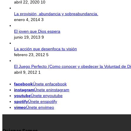
abril 22, 2020
10
La provisión, abundancia y sobreabundancia.
enero 4, 2014
3
El joven que Dios espera
junio 19, 2013
9
La acción que desenfoca tu visión
febrero 23, 2012
5
El Juego Perfecto (Como conocer y obedecer la Voluntad de Di
abril 9, 2012
1
facebook
Únete enfacebook
instagram
Únete eninstagram
youtube
Únete enyoutube
spotify
Únete enspotify
vimeo
Únete envimeo
Quienes Somos