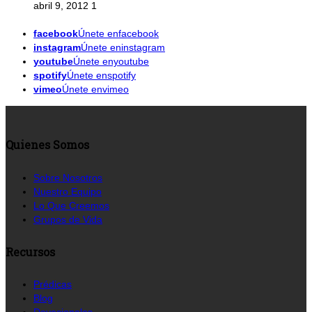
abril 9, 2012
1
facebook
Únete enfacebook
instagram
Únete eninstagram
youtube
Únete enyoutube
spotify
Únete enspotify
vimeo
Únete envimeo
Quienes Somos
Sobre Nosotros
Nuestro Equipo
Lo Que Creemos
Grupos de Vida
Recursos
Prédicas
Blog