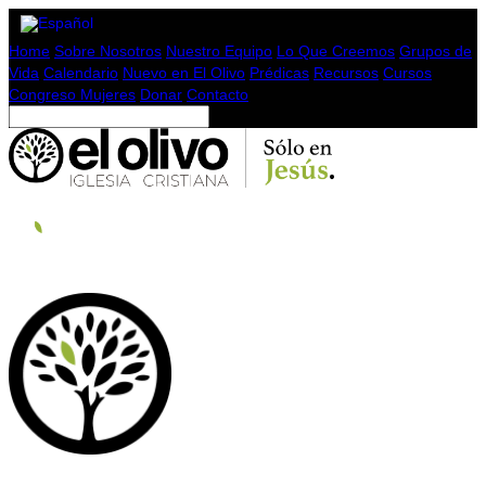
Home
Sobre Nosotros
Nuestro Equipo
Lo Que Creemos
Grupos de
Vida
Calendario
Nuevo en El Olivo
Prédicas
Recursos
Cursos
Congreso Mujeres
Donar
Contacto