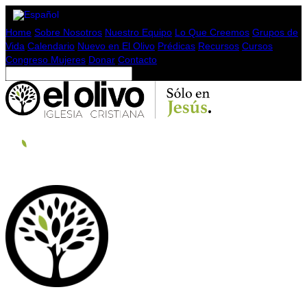
Home
Sobre Nosotros
Nuestro Equipo
Lo Que Creemos
Grupos de
Vida
Calendario
Nuevo en El Olivo
Prédicas
Recursos
Cursos
Congreso Mujeres
Donar
Contacto