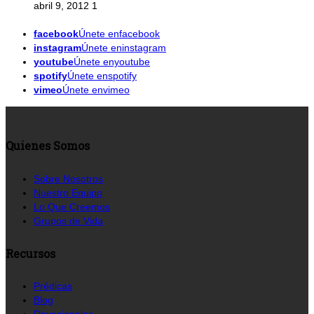
abril 9, 2012
1
facebook
Únete enfacebook
instagram
Únete eninstagram
youtube
Únete enyoutube
spotify
Únete enspotify
vimeo
Únete envimeo
Quienes Somos
Sobre Nosotros
Nuestro Equipo
Lo Que Creemos
Grupos de Vida
Recursos
Prédicas
Blog