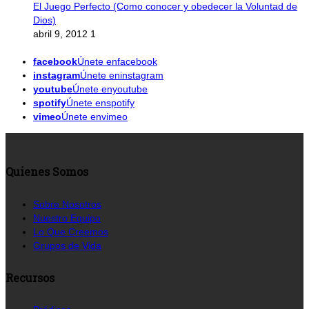
El Juego Perfecto (Como conocer y obedecer la Voluntad de
Dios)
abril 9, 2012
1
facebook
Únete enfacebook
instagram
Únete eninstagram
youtube
Únete enyoutube
spotify
Únete enspotify
vimeo
Únete envimeo
Quienes Somos
Sobre Nosotros
Nuestro Equipo
Lo Que Creemos
Grupos de Vida
Recursos