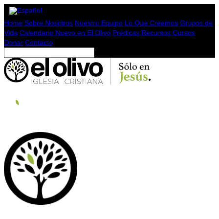
Home
Sobre Nosotros
Nuestro Equipo
Lo Que Creemos
Grupos de
Vida
Calendario
Nuevo en El Olivo
Prédicas
Recursos
Cursos
Donar
Contacto