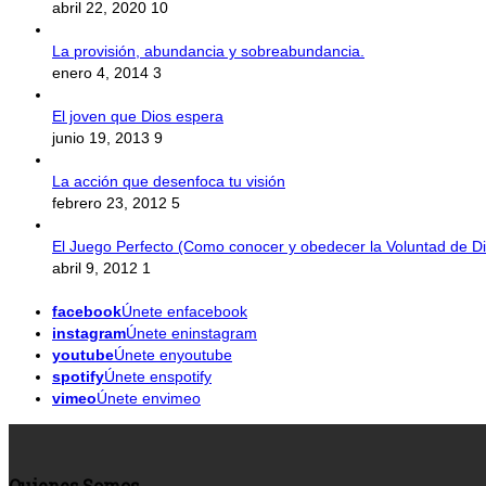
abril 22, 2020
10
La provisión, abundancia y sobreabundancia.
enero 4, 2014
3
El joven que Dios espera
junio 19, 2013
9
La acción que desenfoca tu visión
febrero 23, 2012
5
El Juego Perfecto (Como conocer y obedecer la Voluntad de Di
abril 9, 2012
1
facebook
Únete enfacebook
instagram
Únete eninstagram
youtube
Únete enyoutube
spotify
Únete enspotify
vimeo
Únete envimeo
Quienes Somos