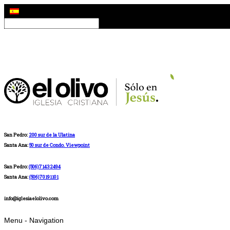
San Pedro:
200 sur de la Ulatina
Santa Ana:
50 sur de Condo. Viewpoint
San Pedro:
(506)71432494
Santa Ana:
(506)70191101
info@iglesiaelolivo.com
Menu -
Navigation