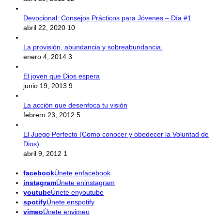
Devocional: Consejos Prácticos para Jóvenes – Día #1
abril 22, 2020
10
La provisión, abundancia y sobreabundancia.
enero 4, 2014
3
El joven que Dios espera
junio 19, 2013
9
La acción que desenfoca tu visión
febrero 23, 2012
5
El Juego Perfecto (Como conocer y obedecer la Voluntad de
Dios)
abril 9, 2012
1
facebook
Únete enfacebook
instagram
Únete eninstagram
youtube
Únete enyoutube
spotify
Únete enspotify
vimeo
Únete envimeo