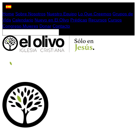
Home
Sobre Nosotros
Nuestro Equipo
Lo Que Creemos
Grupos de
Vida
Calendario
Nuevo en El Olivo
Prédicas
Recursos
Cursos
Congreso Mujeres
Donar
Contacto