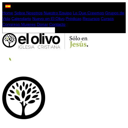
Home
Sobre Nosotros
Nuestro Equipo
Lo Que Creemos
Grupos de
Vida
Calendario
Nuevo en El Olivo
Prédicas
Recursos
Cursos
Congreso Mujeres
Donar
Contacto