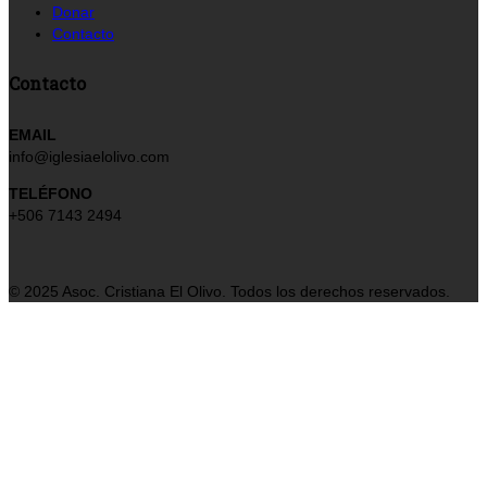
Donar
Contacto
Contacto
EMAIL
info@iglesiaelolivo.com
TELÉFONO
+506 7143 2494
© 2025 Asoc. Cristiana El Olivo. Todos los derechos reservados.