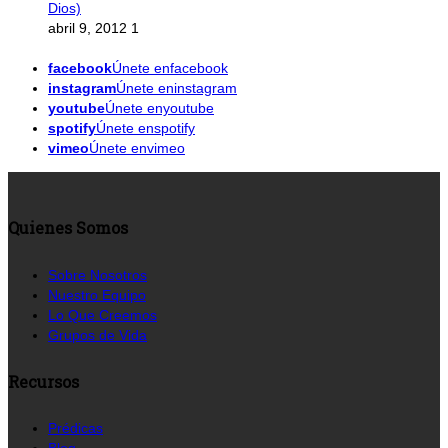
Dios)
abril 9, 2012
1
facebook
Únete enfacebook
instagram
Únete eninstagram
youtube
Únete enyoutube
spotify
Únete enspotify
vimeo
Únete envimeo
Quienes Somos
Sobre Nosotros
Nuestro Equipo
Lo Que Creemos
Grupos de Vida
Recursos
Prédicas