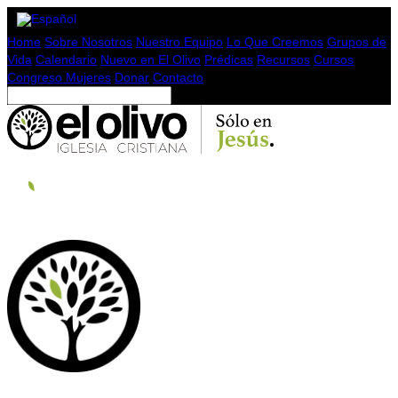
Home
Sobre Nosotros
Nuestro Equipo
Lo Que Creemos
Grupos de
Vida
Calendario
Nuevo en El Olivo
Prédicas
Recursos
Cursos
Congreso Mujeres
Donar
Contacto