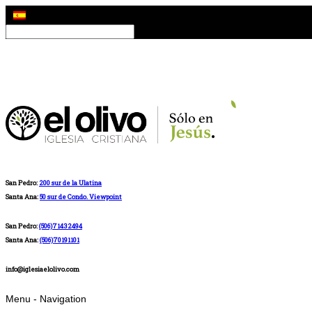
San Pedro:
200 sur de la Ulatina
Santa Ana:
50 sur de Condo. Viewpoint
San Pedro:
(506)71432494
Santa Ana:
(506)70191101
info@iglesiaelolivo.com
Menu -
Navigation