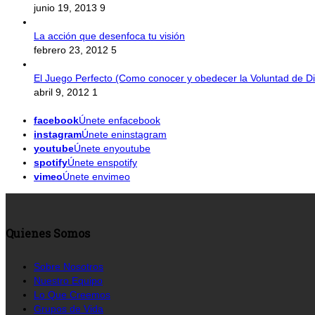
junio 19, 2013
9
La acción que desenfoca tu visión
febrero 23, 2012
5
El Juego Perfecto (Como conocer y obedecer la Voluntad de Di
abril 9, 2012
1
facebook
Únete enfacebook
instagram
Únete eninstagram
youtube
Únete enyoutube
spotify
Únete enspotify
vimeo
Únete envimeo
Quienes Somos
Sobre Nosotros
Nuestro Equipo
Lo Que Creemos
Grupos de Vida