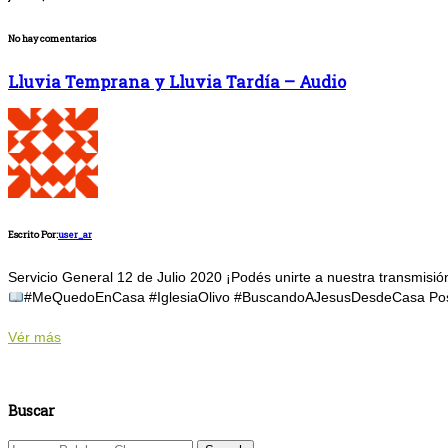
No hay comentarios
Lluvia Temprana y Lluvia Tardía – Audio
Escrito Por:
user_ar
Servicio General 12 de Julio 2020 ¡Podés unirte a nuestra transmisi
#MeQuedoEnCasa #IglesiaOlivo #BuscandoAJesusDesdeCasa Posted 
Vér más
Buscar