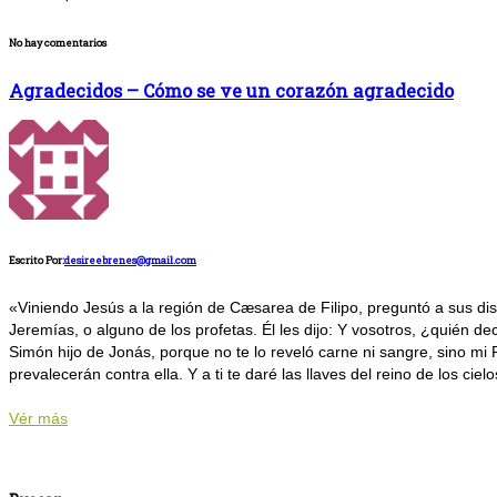
No hay comentarios
Agradecidos – Cómo se ve un corazón agradecido
Escrito Por:
desireebrenes@gmail.com
«Viniendo Jesús a la región de Cæsarea de Filipo, preguntó a sus disc
Jeremías, o alguno de los profetas. Él les dijo: Y vosotros, ¿quién de
Simón hijo de Jonás, porque no te lo reveló carne ni sangre, sino mi P
prevalecerán contra ella. Y a ti te daré las llaves del reino de los cielo
Vér más