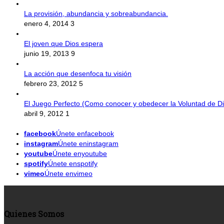
La provisión, abundancia y sobreabundancia.
enero 4, 2014
3
El joven que Dios espera
junio 19, 2013
9
La acción que desenfoca tu visión
febrero 23, 2012
5
El Juego Perfecto (Como conocer y obedecer la Voluntad de Di
abril 9, 2012
1
facebook
Únete enfacebook
instagram
Únete eninstagram
youtube
Únete enyoutube
spotify
Únete enspotify
vimeo
Únete envimeo
Quienes Somos