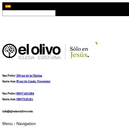
San Pedro:
200 sur de la Ulatina
Santa Ana:
50 sur de Condo. Viewpoint
San Pedro:
(506)71432494
Santa Ana:
(506)70191101
info@iglesiaelolivo.com
Menu -
Navigation