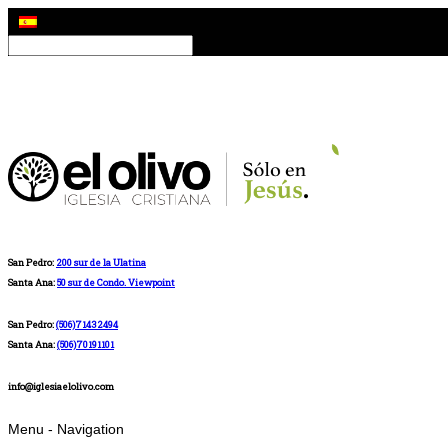
San Pedro:
200 sur de la Ulatina
Santa Ana:
50 sur de Condo. Viewpoint
San Pedro:
(506)71432494
Santa Ana:
(506)70191101
info@iglesiaelolivo.com
Menu -
Navigation