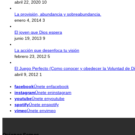
abril 22, 2020
10
La provisión, abundancia y sobreabundancia.
enero 4, 2014
3
El joven que Dios espera
junio 19, 2013
9
La acción que desenfoca tu visión
febrero 23, 2012
5
El Juego Perfecto (Como conocer y obedecer la Voluntad de Di
abril 9, 2012
1
facebook
Únete enfacebook
instagram
Únete eninstagram
youtube
Únete enyoutube
spotify
Únete enspotify
vimeo
Únete envimeo
Quienes Somos