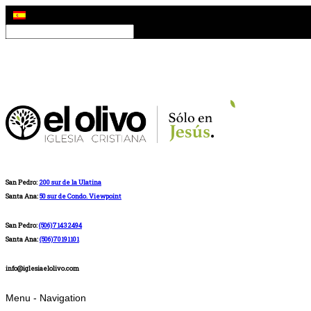
San Pedro:
200 sur de la Ulatina
Santa Ana:
50 sur de Condo. Viewpoint
San Pedro:
(506)71432494
Santa Ana:
(506)70191101
info@iglesiaelolivo.com
Menu -
Navigation