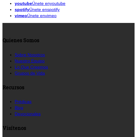
youtube
Únete enyoutube
spotify
Únete enspotify
vimeo
Únete envimeo
Quienes Somos
Sobre Nosotros
Nuestro Equipo
Lo Que Creemos
Grupos de Vida
Recursos
Prédicas
Blog
Devocionales
Visítenos