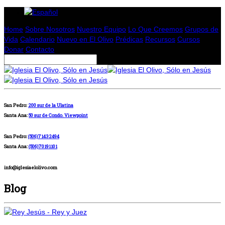
Home
Sobre Nosotros
Nuestro Equipo
Lo Que Creemos
Grupos de
Vida
Calendario
Nuevo en El Olivo
Prédicas
Recursos
Cursos
Donar
Contacto
San Pedro:
200 sur de la Ulatina
Santa Ana:
50 sur de Condo. Viewpoint
San Pedro:
(506)71432494
Santa Ana:
(506)70191101
info@iglesiaelolivo.com
Blog