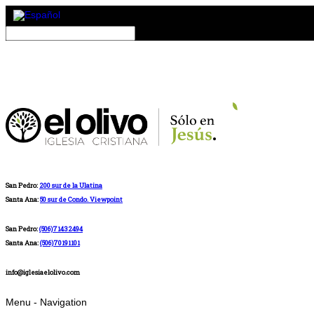
San Pedro:
200 sur de la Ulatina
Santa Ana:
50 sur de Condo. Viewpoint
San Pedro:
(506)71432494
Santa Ana:
(506)70191101
info@iglesiaelolivo.com
Menu -
Navigation