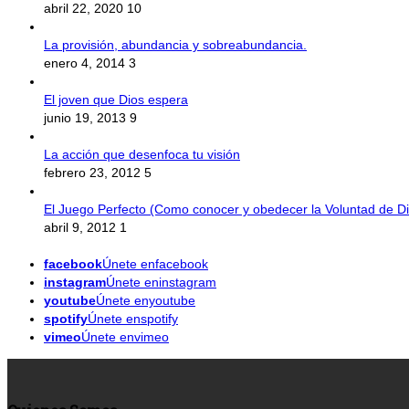
abril 22, 2020
10
La provisión, abundancia y sobreabundancia.
enero 4, 2014
3
El joven que Dios espera
junio 19, 2013
9
La acción que desenfoca tu visión
febrero 23, 2012
5
El Juego Perfecto (Como conocer y obedecer la Voluntad de Di
abril 9, 2012
1
facebook
Únete enfacebook
instagram
Únete eninstagram
youtube
Únete enyoutube
spotify
Únete enspotify
vimeo
Únete envimeo