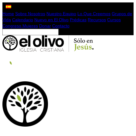
Home
Sobre Nosotros
Nuestro Equipo
Lo Que Creemos
Grupos de
Vida
Calendario
Nuevo en El Olivo
Prédicas
Recursos
Cursos
Congreso Mujeres
Donar
Contacto