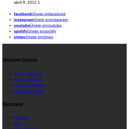
abril 9, 2012
1
facebook
Únete enfacebook
instagram
Únete eninstagram
youtube
Únete enyoutube
spotify
Únete enspotify
vimeo
Únete envimeo
Quienes Somos
Sobre Nosotros
Nuestro Equipo
Lo Que Creemos
Grupos de Vida
Recursos
Prédicas
Blog