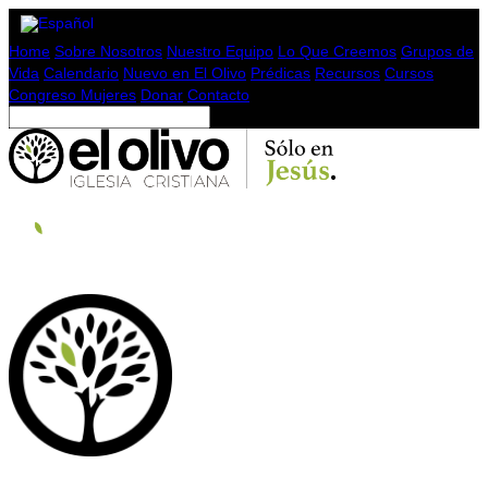
Home
Sobre Nosotros
Nuestro Equipo
Lo Que Creemos
Grupos de
Vida
Calendario
Nuevo en El Olivo
Prédicas
Recursos
Cursos
Congreso Mujeres
Donar
Contacto