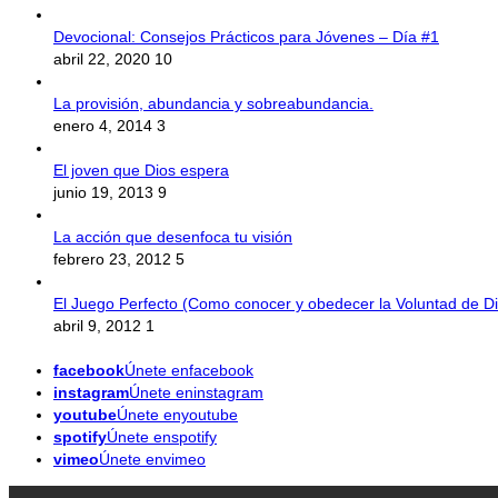
Devocional: Consejos Prácticos para Jóvenes – Día #1
abril 22, 2020
10
La provisión, abundancia y sobreabundancia.
enero 4, 2014
3
El joven que Dios espera
junio 19, 2013
9
La acción que desenfoca tu visión
febrero 23, 2012
5
El Juego Perfecto (Como conocer y obedecer la Voluntad de Di
abril 9, 2012
1
facebook
Únete enfacebook
instagram
Únete eninstagram
youtube
Únete enyoutube
spotify
Únete enspotify
vimeo
Únete envimeo