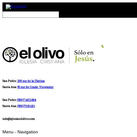
San Pedro:
200 sur de la Ulatina
Santa Ana:
50 sur de Condo. Viewpoint
San Pedro:
(506)71432494
Santa Ana:
(506)70191101
info@iglesiaelolivo.com
Menu -
Navigation