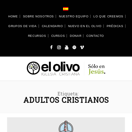
HOME
SOBRE NOSOTROS
NUESTRO EQUIPO
LO QUE CREEMOS
GRUPOS DE VIDA
CALENDARIO
NUEVO EN EL OLIVO
PRÉDICAS
RECURSOS
CURSOS
DONAR
CONTACTO
Etiqueta:
ADULTOS CRISTIANOS