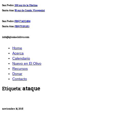
San Pedro:
200 sur de la Ulatina
Santa Ana:
50 sur de Condo. Viewpoint
San Pedro:
(506)71432494
Santa Ana:
(506)70191101
info@iglesiaelolivo.com
Home
Acerca
Calendario
Nuevo en El Olivo
Recursos
Donar
Contacto
ataque
Etiqueta:
noviembre 16, 2015