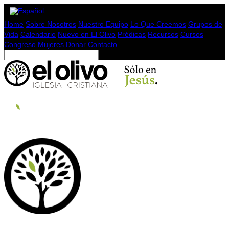
Home
Sobre Nosotros
Nuestro Equipo
Lo Que Creemos
Grupos de
Vida
Calendario
Nuevo en El Olivo
Prédicas
Recursos
Cursos
Congreso Mujeres
Donar
Contacto