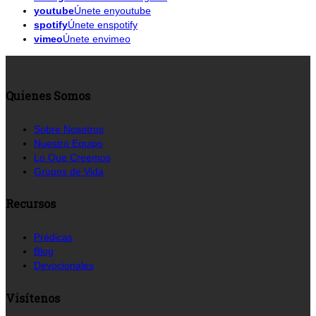
youtube
Únete enyoutube
spotify
Únete enspotify
vimeo
Únete envimeo
Quienes Somos
Sobre Nosotros
Nuestro Equipo
Lo Que Creemos
Grupos de Vida
Recursos
Prédicas
Blog
Devocionales
Visítenos