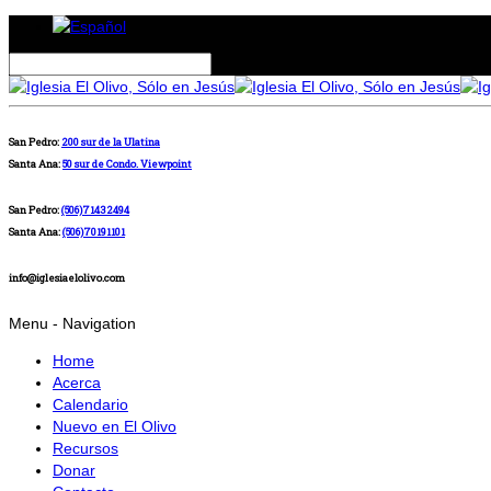
San Pedro:
200 sur de la Ulatina
Santa Ana:
50 sur de Condo. Viewpoint
San Pedro:
(506)71432494
Santa Ana:
(506)70191101
info@iglesiaelolivo.com
Menu -
Navigation
Home
Acerca
Calendario
Nuevo en El Olivo
Recursos
Donar