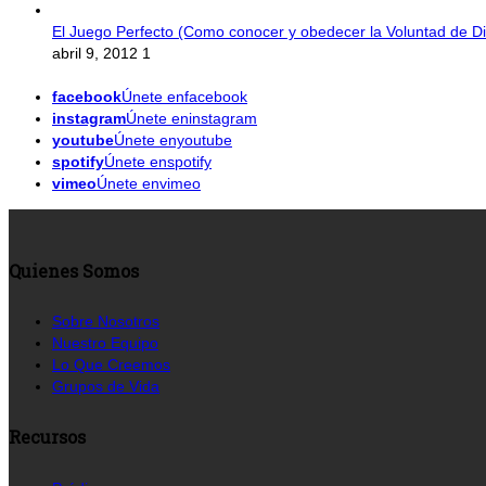
El Juego Perfecto (Como conocer y obedecer la Voluntad de Di
abril 9, 2012
1
facebook
Únete enfacebook
instagram
Únete eninstagram
youtube
Únete enyoutube
spotify
Únete enspotify
vimeo
Únete envimeo
Quienes Somos
Sobre Nosotros
Nuestro Equipo
Lo Que Creemos
Grupos de Vida
Recursos