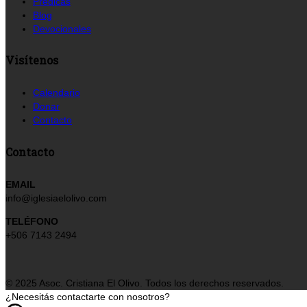
Prédicas
Blog
Devocionales
Visítenos
Calendario
Donar
Contacto
Contacto
EMAIL
info@iglesiaelolivo.com
TELÉFONO
+506 7143 2494
© 2025 Asoc. Cristiana El Olivo. Todos los derechos reservados.
¿Necesitás contactarte con nosotros?