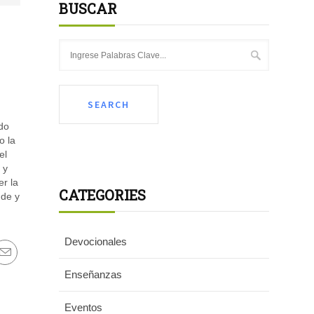
BUSCAR
ido
o la
el
 y
er la
CATEGORIES
nde y
Devocionales
Enseñanzas
Eventos