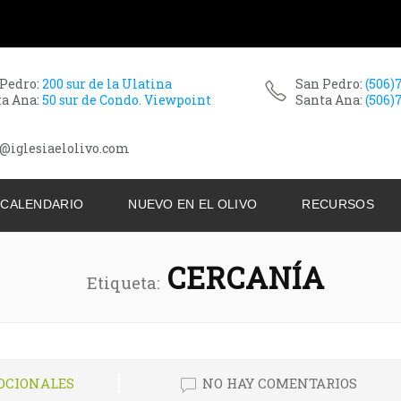
 Pedro:
200 sur de la Ulatina
San Pedro:
(506)
ta Ana:
50 sur de Condo. Viewpoint
Santa Ana:
(506)
@iglesiaelolivo.com
CALENDARIO
NUEVO EN EL OLIVO
RECURSOS
CERCANÍA
Etiqueta:
OCIONALES
NO HAY COMENTARIOS