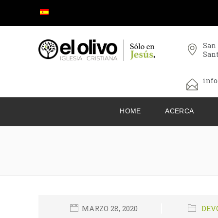
San
San
info
HOME
ACERCA
MARZO 28, 2020
DEV