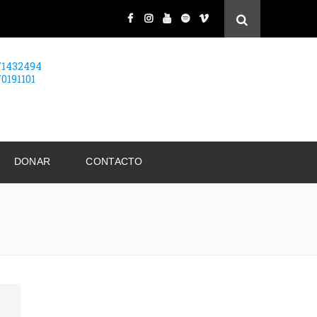
71432494
70191101
DONAR
CONTACTO