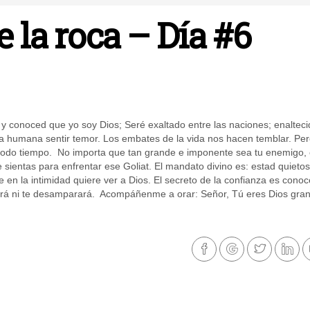
 la roca – Día #6
 y conoced que yo soy Dios; Seré exaltado entre las naciones; enaltec
za humana sentir temor. Los embates de la vida nos hacen temblar. Per
n todo tiempo. No importa que tan grande e imponente sea tu enemigo, 
 sientas para enfrentar ese Goliat. El mandato divino es: estad quietos
en la intimidad quiere ver a Dios. El secreto de la confianza es conoc
jará ni te desamparará. Acompáñenme a orar: Señor, Tú eres Dios gra